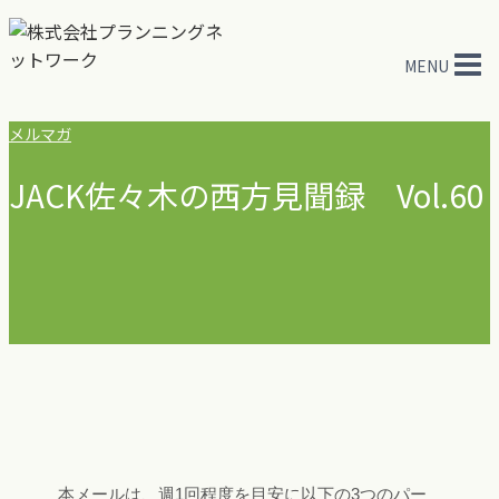
内
容
MENU
を
ス
キ
メルマガ
ッ
JACK佐々木の西方見聞録 Vol.60
プ
本メールは、週1回程度を目安に以下の3つのパー