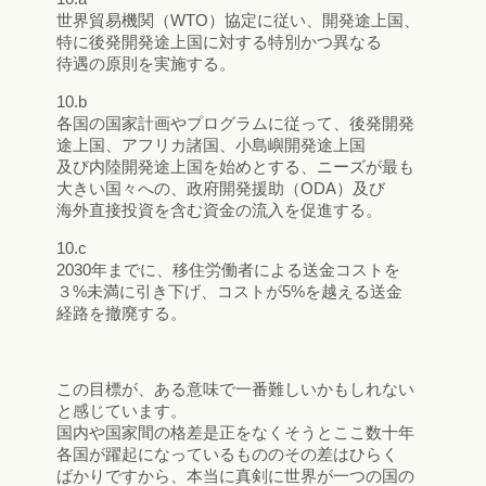
世界貿易機関（WTO）協定に従い、開発途上国、
特に後発開発途上国に対する特別かつ異なる
待遇の原則を実施する。
10.b
各国の国家計画やプログラムに従って、後発開発
途上国、アフリカ諸国、小島嶼開発途上国
及び内陸開発途上国を始めとする、ニーズが最も
大きい国々への、政府開発援助（ODA）及び
海外直接投資を含む資金の流入を促進する。
10.c
2030年までに、移住労働者による送金コストを
３%未満に引き下げ、コストが5%を越える送金
経路を撤廃する。
この目標が、ある意味で一番難しいかもしれない
と感じています。
国内や国家間の格差是正をなくそうとここ数十年
各国が躍起になっているもののその差はひらく
ばかりですから、本当に真剣に世界が一つの国の