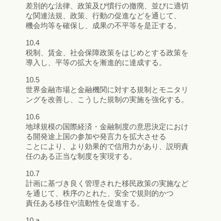
差別的な法律、政策及び慣行の撤廃、並びに適切
な関連法規、政策、行動の促進などを通じて、
機会均等を確保し、成果の不平等を是正する。
10.4
税制、賃金、社会保障政策をはじめとする政策を
導入し、平等の拡大を漸進的に達成する。
10.5
世界金融市場と金融機関に対する規制とモニタリ
ングを改善し、こうした規制の実施を強化する。
10.6
地球規模の国際経済・金融制度の意思決定におけ
る開発途上国の参加や発言力を拡大させる
ことにより、より効果的で信用力があり、説明責
任のある正当な制度を実現する。
10.7
計画に基づき良く管理された移民政策の実施など
を通じて、秩序のとれた、安全で規則的かつ
責任ある移住や流動性を促進する。
10.a