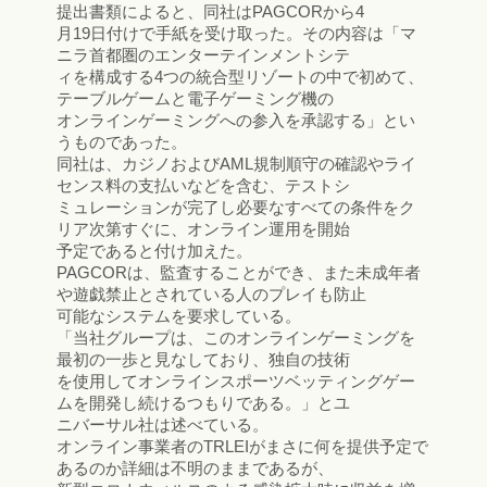
提出書類によると、同社はPAGCORから4
月19日付けで手紙を受け取った。その内容は「マ
ニラ首都圏のエンターテインメントシテ
ィを構成する4つの統合型リゾートの中で初めて、
テーブルゲームと電子ゲーミング機の
オンラインゲーミングへの参入を承認する」とい
うものであった。
同社は、カジノおよびAML規制順守の確認やライ
センス料の支払いなどを含む、テストシ
ミュレーションが完了し必要なすべての条件をク
リア次第すぐに、オンライン運用を開始
予定であると付け加えた。
PAGCORは、監査することができ、また未成年者
や遊戯禁止とされている人のプレイも防止
可能なシステムを要求している。
「当社グループは、このオンラインゲーミングを
最初の一歩と見なしており、独自の技術
を使用してオンラインスポーツベッティングゲー
ムを開発し続けるつもりである。」とユ
ニバーサル社は述べている。
オンライン事業者のTRLEIがまさに何を提供予定で
あるのか詳細は不明のままであるが、