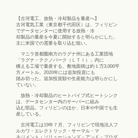
【古河電工、放熱・冷却製品を量産へ】
古河電気工業（東京都千代田区）は、フィリピン
でデータセンターに使用する放熱・冷
却製品の量産を今夏に開始すると明らかにした。
主に米国での需要を取り込む狙い。
マニラ首都圏南方のラグナ州にある工業団地
「ラグナ・テクノパーク（ＬＴＩ）」内に
構える工場で量産する。敷地面積は約１万3,000平
方メートル。2020年には追加投資にも
踏み切った。追加投資額や生産能力は明らかにし
ていない。
放熱・冷却製品のヒートパイプ式ヒートシンク
は、データセンター内のサーバーに組み
込む部品。フィリピンのほか、日本や中国でも生
産している。
古河電工は19年７月、フィリピンで現地法人フ
ルカワ・エレクトリック・サーマル・マ
ネジメント・ソリューションズ・アンド・プロダ