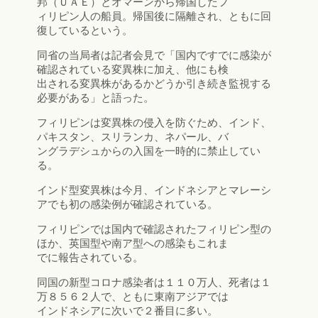
邦（ＵＡＥ）とオマーンから帰国したフ
ィリピン人の船員。帰国後に隔離され、ともに回
復しているという。
同省の当局者は記者会見で「国内ですでに感染が
確認されている変異株に加え、他にも検
出される変異株があるかどうか引き続き監視する
必要がある」と語った。
フィリピンは変異株の侵入を防ぐため、インド、
パキスタン、スリランカ、ネパール、バ
ングラデシュからの入国を一時的に禁止してい
る。
インド型変異株は今月、インドネシアとマレーシ
アでも初の感染例が確認されている。
フィリピンでは国内で確認されたフィリピン型の
ほか、英国型や南ア型への感染もこれま
でに報告されている。
同国の新型コロナ感染者は１１０万人、死者は１
万８５６２人で、ともに東南アジアでは
インドネシアに次いで２番目に多い。