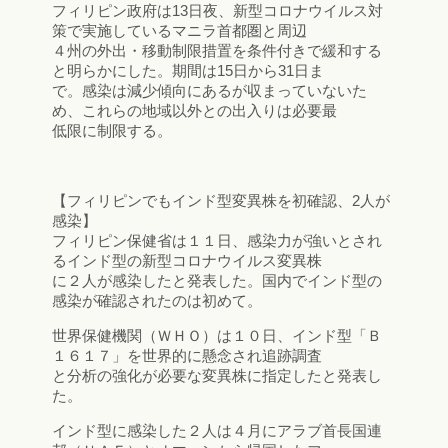
フィリピン政府は13日夜、新型コロナウイルス対
策で実施しているマニラ首都圏と周辺
４州の外出・移動制限措置を条件付きで緩和する
と明らかにした。期間は15日から31日ま
で。感染は減少傾向にあるが収まっていないた
め、これらの地域以外との出入りは必要最
低限に制限する。
【フィリピンでもインド型変異株を初確認、2人が
感染】
フィリピン保健省は１１日、感染力が強いとされ
るインド型の新型コロナウイルス変異株
に２人が感染したと発表した。国内でインド型の
感染が確認されたのは初めて。
世界保健機関（ＷＨＯ）は１０日、インド型「Ｂ
１６１７」を世界的に懸念され追跡調査
と分析の強化が必要な変異株に指定したと発表し
た。
インド型に感染した２人は４月にアラブ首長国連