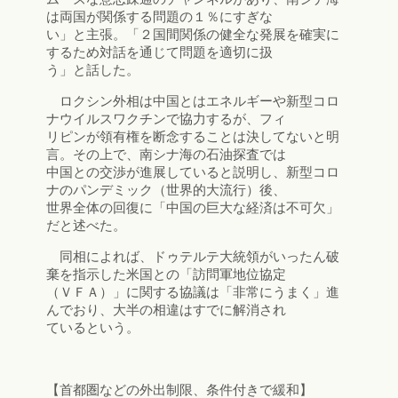
は両国が関係する問題の１％にすぎな
い」と主張。「２国間関係の健全な発展を確実に
するため対話を通じて問題を適切に扱
う」と話した。
ロクシン外相は中国とはエネルギーや新型コロ
ナウイルスワクチンで協力するが、フィ
リピンが領有権を断念することは決してないと明
言。その上で、南シナ海の石油探査では
中国との交渉が進展していると説明し、新型コロ
ナのパンデミック（世界的大流行）後、
世界全体の回復に「中国の巨大な経済は不可欠」
だと述べた。
同相によれば、ドゥテルテ大統領がいったん破
棄を指示した米国との「訪問軍地位協定
（ＶＦＡ）」に関する協議は「非常にうまく」進
んでおり、大半の相違はすでに解消され
ているという。
【首都圏などの外出制限、条件付きで緩和】