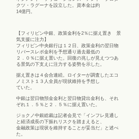
クツ・ラグーナを設立した。資本金は約
14億円。
【フィリピン中銀、政策金利を2％に据え置き 景
気支援に注力】
フィリピン中央銀行は１２日、政策金利の翌日物
リバースレポ金利を予想通り過去最低の
２．０％に据え置いた。回復の兆しが見えつつあ
る景気の下支えに注力する姿勢を示した。
据え置きは４会合連続。ロイターが調査したエコ
ノミスト１３人全員が現状維持を予想し
ていた。
中銀は翌日物預金金利と翌日物貸出金利も、それ
ぞれ１．５％と２．５％に据え置いた。
ジョクノ中銀総裁は記者会見で「インフレ見通し
と経済成長の下振れリスクを踏まえると、
金融政策は現状を維持することが妥当だ」と述べ
た。