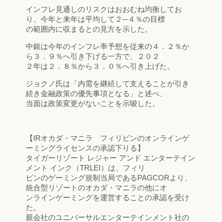
インフレ見通しのリスクはおおむね均衡してお
り、今年と来年は平均して２─４％の目標
の範囲内に収まるとの見方を示した。
中銀は今年のインフレ率予想を従来の４．２％か
ら３．９％へ引き下げる一方で、２０２
２年は２．８％から３．０％へ引き上げた。
ジョクノ氏は「内需を継続して支えることが引き
続き金融政策の優先事項となる」と述べ、
当面は政策変更がないことを示唆した。
【IRオカダ・マニラ フィリピンのオンラインゲ
ーミングライセンスの承認下りる】
タイガーリゾート レジャー アンド エンターテイン
メント インク（TRLEI）は、フィリ
ピンのゲーミング規制当局であるPAGCORより、
統合型リゾートのオカダ・マニラの他にオ
ンラインゲーミングを運営することの承認を受け
た。
親会社のユニバーサルエンターテインメント社の