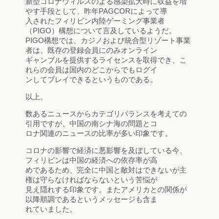
新型コロナウィルスのよる感染拡大時に収益を増
やす手段として、昨年PAGCORによって導
入されたフィリピン内陸ゲーミング事業者
（PIGO）構想について言及しているようだ。
PIGO構想では、カジノおよび統合型リゾート事業
者は、既存の登録会員にのみオンライン
ギャンブルを提供するライセンスを取得でき、こ
れらの会員は国内のどこからでもログイ
ンしてプレイできるというものである。
以上、
数あるニュースからカテゴリバランスを考えての
引用ですが、中国の南シナ海の問題とコ
ロナ関連のニュースの比率が多い印象です。
コロナの影響で経済に悪影響を及ぼしている今、
フィリピンは中国の経済への依存率が高
めであるため、完全に中国と敵対はできないが主
権は守らなければならないという苦悩が
見え隠れする印象です。またアメリカとの関係が
以降順調であるというメッセージも含ま
れていました。