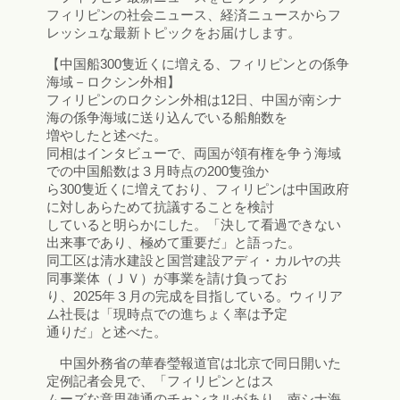
フィリピンの社会ニュース、経済ニュースからフ
レッシュな最新トピックをお届けします。
【中国船300隻近くに増える、フィリピンとの係争
海域－ロクシン外相】
フィリピンのロクシン外相は12日、中国が南シナ
海の係争海域に送り込んでいる船舶数を
増やしたと述べた。
同相はインタビューで、両国が領有権を争う海域
での中国船数は３月時点の200隻強か
ら300隻近くに増えており、フィリピンは中国政府
に対しあらためて抗議することを検討
していると明らかにした。「決して看過できない
出来事であり、極めて重要だ」と語った。
同工区は清水建設と国営建設アディ・カルヤの共
同事業体（ＪＶ）が事業を請け負ってお
り、2025年３月の完成を目指している。ウィリア
ム社長は「現時点での進ちょく率は予定
通りだ」と述べた。
中国外務省の華春瑩報道官は北京で同日開いた
定例記者会見で、「フィリピンとはス
ムーズな意思疎通のチャンネルがあり、南シナ海