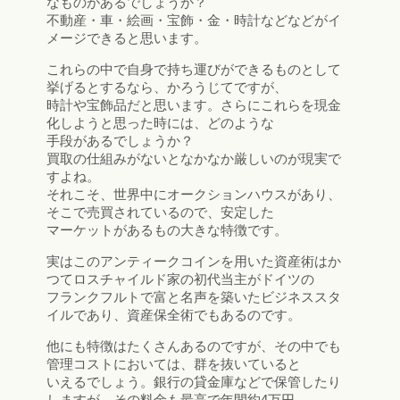
なものがあるでしょうか？
不動産・車・絵画・宝飾・金・時計などなどがイ
メージできると思います。
これらの中で自身で持ち運びができるものとして
挙げるとするなら、かろうじてですが、
時計や宝飾品だと思います。さらにこれらを現金
化しようと思った時には、どのような
手段があるでしょうか？
買取の仕組みがないとなかなか厳しいのが現実で
すよね。
それこそ、世界中にオークションハウスがあり、
そこで売買されているので、安定した
マーケットがあるもの大きな特徴です。
実はこのアンティークコインを用いた資産術はか
つてロスチャイルド家の初代当主がドイツの
フランクフルトで富と名声を築いたビジネススタ
イルであり、資産保全術でもあるのです。
他にも特徴はたくさんあるのですが、その中でも
管理コストにおいては、群を抜いていると
いえるでしょう。銀行の貸金庫などで保管したり
しますが、その料金も最高で年間約4万円、