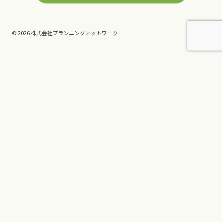
© 2026 株式会社プランニングネットワーク
コンサルティングの流れ
子
事業一覧
メ
Presidents Brain
ニ
キャプティブ事業
ュ
楽園BALI Style
ー
wwcam
を
事業一覧
切
子
JACK佐々木のサービス
り
メ
替
サービス
ニ
え
伴走支援
ュ
る