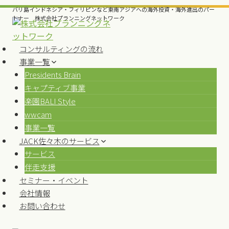
内
バリ島インドネシア・フィリピンなど東南アジアへの海外投資・海外進出のパー
容
トナー 株式会社プランニングネットワーク
を
ス
コンサルティングの流れ
キ
事業一覧
ッ
Presidents Brain
プ
キャプティブ事業
楽園BALI Style
wwcam
事業一覧
JACK佐々木のサービス
サービス
伴走支援
セミナー・イベント
会社情報
お問い合わせ