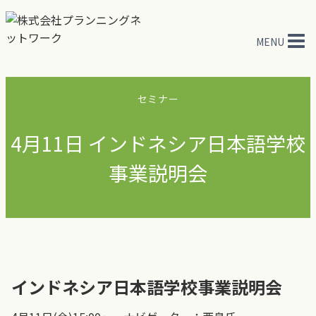
内
容
MENU
を
ス
キ
セミナー
ッ
プ
4月11日 インドネシア日本語学校
事業説明会
インドネシア日本語学校事業説明会