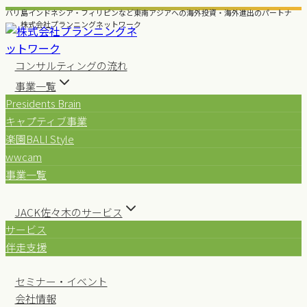
内
バリ島インドネシア・フィリピンなど東南アジアへの海外投資・海外進出のパートナ
ー 株式会社プランニングネットワーク
容
を
ス
コンサルティングの流れ
キ
事業一覧
ッ
Presidents Brain
プ
キャプティブ事業
楽園BALI Style
wwcam
事業一覧
JACK佐々木のサービス
サービス
伴走支援
セミナー・イベント
会社情報