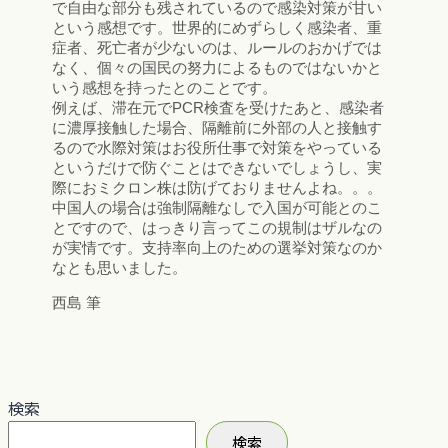
で自由な部分も残されているので感染対策が甘い
という感想です。世界的にめずらしく感染者、重
症者、死亡者が少ないのは、ルールのおかげでは
なく、個々の国民の努力によるものではないかと
いう感想を持ったとのことです。
例えば、滞在元でPCR検査を受けたあと、感染者
に濃厚接触した場合、隔離前に外部の人と接触す
るので水際対策はお役所仕事で対策をやっている
というだけで防ぐことはできないでしょうし、実
際におミクロン株は防げておりませんよね。。。
中国人の場合は強制隔離なしで入国が可能とのこ
とですので、はっきり言ってこの規制はザルなの
が実情です。支持率向上のための選挙対策なのか
なとも思いました。
西島 筆
検索
検索