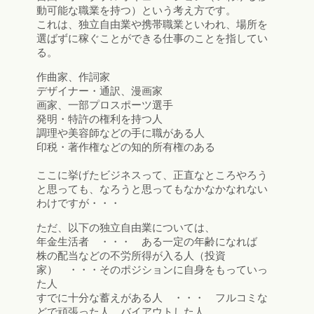
動可能な職業を持つ）という考え方です。
これは、独立自由業や携帯職業といわれ、場所を
選ばずに稼ぐことができる仕事のことを指してい
る。
作曲家、作詞家
デザイナー・通訳、漫画家
画家、一部プロスポーツ選手
発明・特許の権利を持つ人
調理や美容師などの手に職がある人
印税・著作権などの知的所有権のある
ここに挙げたビジネスって、正直なところやろう
と思っても、なろうと思ってもなかなかなれない
わけですが・・・
ただ、以下の独立自由業については、
年金生活者 ・・・ ある一定の年齢になれば
株の配当などの不労所得が入る人（投資
家） ・・・そのポジションに自身をもっていっ
た人
すでに十分な蓄えがある人 ・・・ フルコミな
どで頑張った人、バイアウトした人