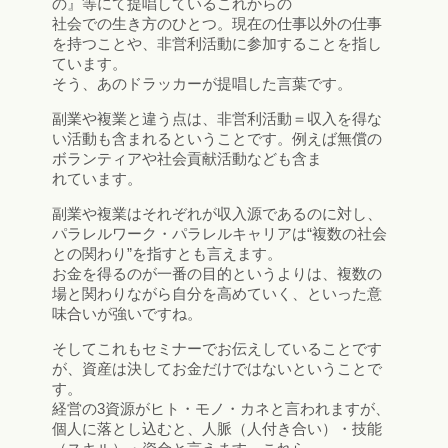
の』等にて提唱しているこれからの
社会での生き方のひとつ。現在の仕事以外の仕事
を持つことや、非営利活動に参加することを指し
ています。
そう、あのドラッカーが提唱した言葉です。
副業や複業と違う点は、非営利活動＝収入を得な
い活動も含まれるということです。例えば無償の
ボランティアや社会貢献活動なども含ま
れています。
副業や複業はそれぞれが収入源であるのに対し、
パラレルワーク・パラレルキャリアは“複数の社会
との関わり”を指すとも言えます。
お金を得るのが一番の目的というよりは、複数の
場と関わりながら自分を高めていく、といった意
味合いが強いですね。
そしてこれもセミナーでお伝えしていることです
が、資産は決してお金だけではないということで
す。
経営の3資源がヒト・モノ・カネと言われますが、
個人に落とし込むと、人脈（人付き合い）・技能