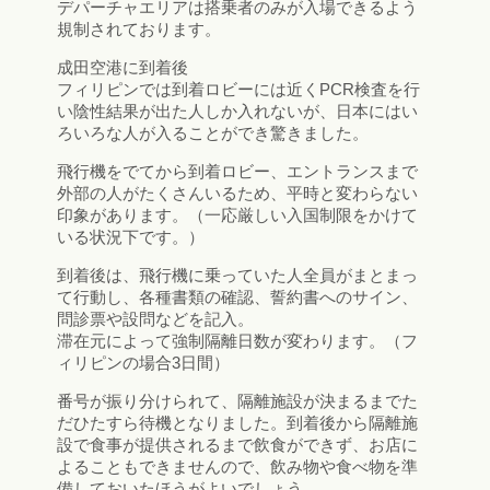
デパーチャエリアは搭乗者のみが入場できるよう
規制されております。
成田空港に到着後
フィリピンでは到着ロビーには近くPCR検査を行
い陰性結果が出た人しか入れないが、日本にはい
ろいろな人が入ることができ驚きました。
飛行機をでてから到着ロビー、エントランスまで
外部の人がたくさんいるため、平時と変わらない
印象があります。（一応厳しい入国制限をかけて
いる状況下です。）
到着後は、飛行機に乗っていた人全員がまとまっ
て行動し、各種書類の確認、誓約書へのサイン、
問診票や設問などを記入。
滞在元によって強制隔離日数が変わります。（フ
ィリピンの場合3日間）
番号が振り分けられて、隔離施設が決まるまでた
だひたすら待機となりました。到着後から隔離施
設で食事が提供されるまで飲食ができず、お店に
よることもできませんので、飲み物や食べ物を準
備しておいたほうがよいでしょう。