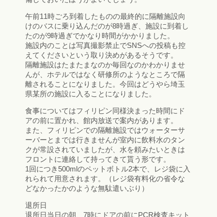
午前11時ごろ到着したものの最終的に隔離施設向
けのバスに乗り込んだのが8時過ぎ、施設に到着し
たのが9時過ぎでかなり時間がかかりました。
施設内のことは写真撮影禁止でSNSへの投稿も控
えてくださいという取り決めがあるそうです。
隔離施設はたまたまなのか毎回なのかわかりませ
んが、ホテルではなく研修所のようなところで隔
離されることになりました。今回はどうやら埼玉
県某所の施設に入ることになりました。
食事についてはフィリピン同様決まった時間にド
アの前に置かれ、館内放送で案内があります。
また、フィリピンでの隔離施設ではウォーターサ
ーバーとまでは行きませんが室内に飲料水のタン
クが常設されていましたが、水を頼みたいときは
フロントに連絡して持ってきて貰う形です。
1回につき500mlのペットボトル2本で、レジ袋に入
れられて用意されます。（レジ袋有料化の省令な
どなかったかのような無駄遣いぶり）
退所日
退所日当日の朝、7時にドアの前にPCR検査キット