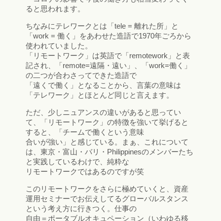
ると思われます。
ちなみにテレワークとは「tele = 離れた所」と
「work = 働く」をあわせた造語で1970年ごろから
使われていました。
「リモートワーク」は英語で「remotework」と表
記され、「remote=遠隔・遠い」、「work=働く」
の二つが合わさってできた造語で
「遠くで働く」となることから、言葉の意味は
「テレワーク」とほとんど同じと言えます。
ただ、少しニュアンスの違いがあると思ってい
て、「リモートワーク」の特徴を強いて挙げると
すると、「チームで働くという意味
合いが強い」と感じている。まぁ、これについて
は、東京・富山・バリ・Philippinesのメンバーたち
と実践しているわけで、純粋な
リモートワークではあるのですが笑
このリモートワークをさらに極めていくと、資産
運用セミナーでお伝えしてるグローバルスタンス
という考え方に行きつく。仕事の
自由＝ポータブルオキュペーション（いわゆる移