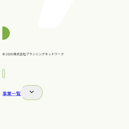
© 2026 株式会社プランニングネットワーク
コンサルティングの流れ
子
事業一覧
メ
Presidents Brain
ニ
キャプティブ事業
ュ
楽園BALI Style
ー
wwcam
を