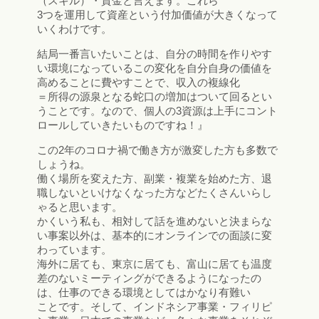
（スキル）・資金と言えます。これら
3つを運用して資産という付加価値が大きくなって
いくわけです。
結局一番言いたいことは、自分の時間を作りやす
い環境になっているこの変化を自分自身の価値を
高めることに費やすことで、収入の複線化
＝所得の源泉となる蛇口の増加はついて回るとい
うことです。なので、個人の3資源は上手にコント
ロールしていきたいものですね！』
この2年のコロナ禍で働き方が激変した方も多数で
しょうね。
働く場所を変えた方、副業・複業を始めた方、退
職しないといけなくなった方などたくさんいらし
ゃると思います。
かくいう私も、相対して話を進めないと決まらな
い事案以外は、基本的にオンラインでの面談に変
わっています。
海外に居ても、東京に居ても、富山に居ても温度
差のないミーティングができるようになったの
は、仕事のできる環境としてはかなり有難い
ことです。そして、インドネシア事業・フィリピ