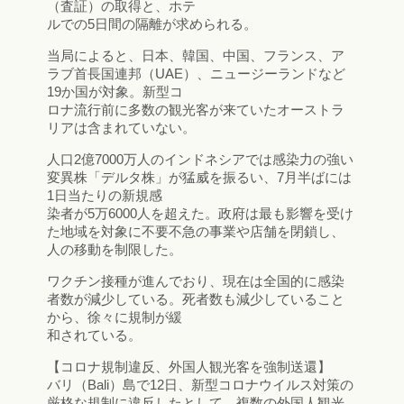
（査証）の取得と、ホテ
ルでの5日間の隔離が求められる。
当局によると、日本、韓国、中国、フランス、ア
ラブ首長国連邦（UAE）、ニュージーランドなど
19か国が対象。新型コ
ロナ流行前に多数の観光客が来ていたオーストラ
リアは含まれていない。
人口2億7000万人のインドネシアでは感染力の強い
変異株「デルタ株」が猛威を振るい、7月半ばには
1日当たりの新規感
染者が5万6000人を超えた。政府は最も影響を受け
た地域を対象に不要不急の事業や店舗を閉鎖し、
人の移動を制限した。
ワクチン接種が進んでおり、現在は全国的に感染
者数が減少している。死者数も減少していること
から、徐々に規制が緩
和されている。
【コロナ規制違反、外国人観光客を強制送還】
バリ（Bali）島で12日、新型コロナウイルス対策の
厳格な規制に違反したとして、複数の外国人観光