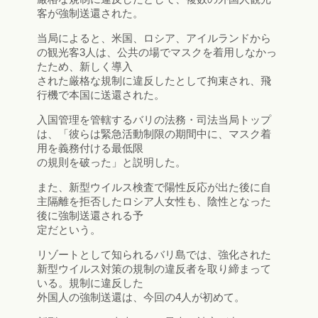
客が強制送還された。
当局によると、米国、ロシア、アイルランドから
の観光客3人は、公共の場でマスクを着用しなかっ
たため、新しく導入
された厳格な規制に違反したとして拘束され、飛
行機で本国に送還された。
入国管理を管轄するバリの法務・司法当局トップ
は、「彼らは緊急活動制限の期間中に、マスク着
用を義務付ける最低限
の規則を破った」と説明した。
また、新型ウイルス検査で陽性反応が出た後に自
主隔離を拒否したロシア人女性も、陰性となった
後に強制送還される予
定だという。
リゾートとして知られるバリ島では、強化された
新型ウイルス対策の規制の違反者を取り締まって
いる。規制に違反した
外国人の強制送還は、今回の4人が初めて。