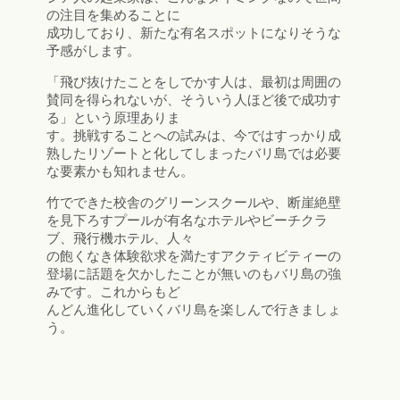
の注目を集めることに
成功しており、新たな有名スポットになりそうな
予感がします。
「飛び抜けたことをしでかす人は、最初は周囲の
賛同を得られないが、そういう人ほど後で成功す
る」という原理ありま
す。挑戦することへの試みは、今ではすっかり成
熟したリゾートと化してしまったバリ島では必要
な要素かも知れません。
竹でできた校舎のグリーンスクールや、断崖絶壁
を見下ろすプールが有名なホテルやビーチクラ
ブ、飛行機ホテル、人々
の飽くなき体験欲求を満たすアクティビティーの
登場に話題を欠かしたことが無いのもバリ島の強
みです。これからもど
んどん進化していくバリ島を楽しんで行きましょ
う。