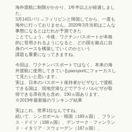
海外渡航に制限がかかり、1年半以上が経過しまし
た。
3月14日バリ→フィリピンと帰国してから、一度も
海外に行っておりません。2020年3月当初はこんな
事態になるとはだれが予測できた
ことでしょう。今後、ワクチンパスポートが本格
的に登用されるようになると、どの国を拠点に自
身のベースを構築していくのかという
課題も重要になってきますね。
今回は、ワクチンパスポートではなく、本来の海
外渡航に使用してきているpassportにフォーカスし
て見たいと思います。
実は、日本のパスポート保持者がビザなしで渡航
できる国は、現地空港などでアライバルビザが取
得できる滞在先も含め、190ヵ国あります。
※2019年最新版のランキング結果
実はこれ、世界1位なんですね。
続いて、シンガポール・韓国（189ヵ国）、フラン
ス・ドイツ（188ヵ国）、デンマーク・フィンラン
ド・イタリア・スウェーデン（187ヵ国）、