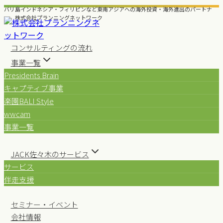
内
バリ島インドネシア・フィリピンなど東南アジアへの海外投資・海外進出のパートナ
ー 株式会社プランニングネットワーク
容
を
ス
コンサルティングの流れ
キ
事業一覧
ッ
Presidents Brain
プ
キャプティブ事業
楽園BALI Style
wwcam
事業一覧
JACK佐々木のサービス
サービス
伴走支援
セミナー・イベント
会社情報