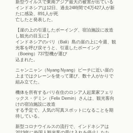
新型ウイルスで東南アジア最大の被害が出ている
インドネシアは12日、過去24時間で4万427人が新
たに感染、891人が死
亡したと発表した。
【崖の上の引退したボーイング、宿泊施設に改造
し観光の目玉に】
インドネシアのバリ（Bali）島の崖の上に今週、観
光客を呼び戻そうと、引退したボーイング
（Boeing）737型機が運び
込まれた。
ニャンニャン（Nyang Nyang）ビーチに近い崖の
上まではクレーンを使って運び、数十人がかりで
組み立てた。
機体を所有するバリ在住のロシア人起業家フェリ
ックス・デミン（Felix Demin）さんは、観光客向
けの宿泊施設に改造
する予定で、人気の写真スポットになることを期
待している。
新型コロナウイルスの流行で、インドネシアは
2019年に外国人観光客の受け入れを停止したた