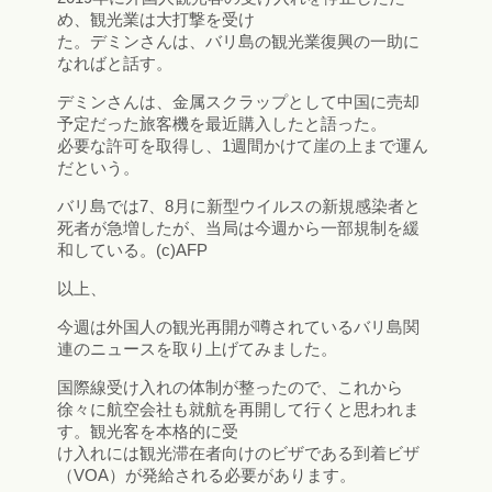
め、観光業は大打撃を受け
た。デミンさんは、バリ島の観光業復興の一助に
なればと話す。
デミンさんは、金属スクラップとして中国に売却
予定だった旅客機を最近購入したと語った。
必要な許可を取得し、1週間かけて崖の上まで運ん
だという。
バリ島では7、8月に新型ウイルスの新規感染者と
死者が急増したが、当局は今週から一部規制を緩
和している。(c)AFP
以上、
今週は外国人の観光再開が噂されているバリ島関
連のニュースを取り上げてみました。
国際線受け入れの体制が整ったので、これから
徐々に航空会社も就航を再開して行くと思われま
す。観光客を本格的に受
け入れには観光滞在者向けのビザである到着ビザ
（VOA）が発給される必要があります。