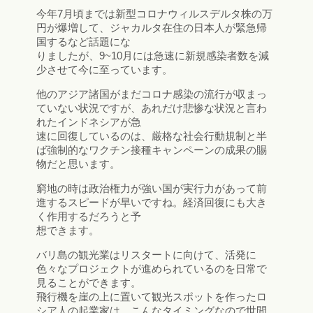
今年7月頃までは新型コロナウィルスデルタ株の万
円が爆増して、ジャカルタ在住の日本人が緊急帰
国するなど話題にな
りましたが、9~10月には急速に新規感染者数を減
少させて今に至っています。
他のアジア諸国がまだコロナ感染の流行が収まっ
ていない状況ですが、あれだけ悲惨な状況と言わ
れたインドネシアが急
速に回復しているのは、厳格な社会行動規制と半
ば強制的なワクチン接種キャンペーンの成果の賜
物だと思います。
窮地の時は政治権力が強い国が実行力があって前
進するスピードが早いですね。経済回復にも大き
く作用するだろうと予
想できます。
バリ島の観光業はリスタートに向けて、活発に
色々なプロジェクトが進められているのを日常で
見ることができます。
飛行機を崖の上に置いて観光スポットを作ったロ
シア人の起業家は、こんなタイミングなので世間