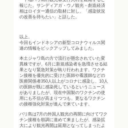
報じた。サンディアガ・ウノ観光・創造経済
相はロイター通信の取材に対し、「感染状況
の改善を待ちたい」と話した。
以上、
今回もインドネシアの新型コロナウィルス関
連の情報をピックアップしてみました。
本土ジャワ島の方で流行が懸念されていた変
異株ですが、6月に新規感染者を急増させる結
果となり緊急対策が執り行われます。ワクチ
ン接種を優先的に受けた医師や看護師などの
医療関係者350人以上がコロナに感染し、10人
の医師が既に感染死しているというニュース
がありましたが、現在中国製のワクチンの使
用にも不信が高まりつつも、更なるワクチン
の接種強化対策が進んで来ています。
バリ島は7月の外国人観光の再開に向けてワク
チン接種を順調に進めて来ましたが、感染拡
大により観光再開は延期となってしまったよ