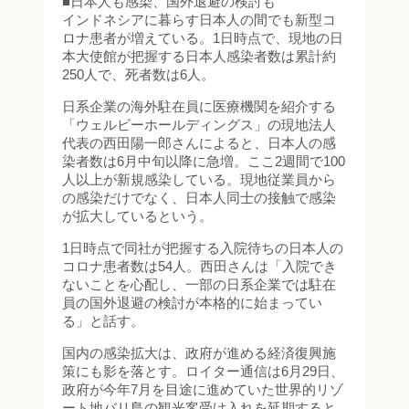
■日本人も感染、国外退避の検討も
インドネシアに暮らす日本人の間でも新型コ
ロナ患者が増えている。1日時点で、現地の日
本大使館が把握する日本人感染者数は累計約
250人で、死者数は6人。
日系企業の海外駐在員に医療機関を紹介する
「ウェルビーホールディングス」の現地法人
代表の西田陽一郎さんによると、日本人の感
染者数は6月中旬以降に急増。ここ2週間で100
人以上が新規感染している。現地従業員から
の感染だけでなく、日本人同士の接触で感染
が拡大しているという。
1日時点で同社が把握する入院待ちの日本人の
コロナ患者数は54人。西田さんは「入院でき
ないことを心配し、一部の日系企業では駐在
員の国外退避の検討が本格的に始まってい
る」と話す。
国内の感染拡大は、政府が進める経済復興施
策にも影を落とす。ロイター通信は6月29日、
政府が今年7月を目途に進めていた世界的リゾ
ート地バリ島の観光客受け入れを延期すると