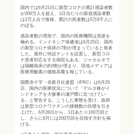
国内では6月21日に新型コロナの累計感染者数
が200万人を超え、1日当たりの新規感染者数
は2万人台で推移。累計の死者数は5万8千人に
のぼる。
感染者数の増加で、国内の医療機関は混迷を
極める。インドネシア保健省は6月25日、国内
の新型コロナ病床の7割が埋まっていると発表
した。屋外に特設テントを設置し、新型コロ
ナ患者対応をする病院もある。ジャカルタで
は隔離病床の約9割が埋まり、現地メディアは
医療用酸素の価格高騰を報じている。
国際赤十字・赤新月社連盟（IFRC）は6月29
日、国内の医療状況について「デルタ株がイ
ンドネシアを大惨事の瀬戸際に近づけてい
る」と警告する。こうした事態を受け、政府
は新型コロナワクチンの接種数の目標を引き
上げた。6月26日から、1日あたり100万回と
し、さらに8月には200万回を目指す方針を掲
げる。