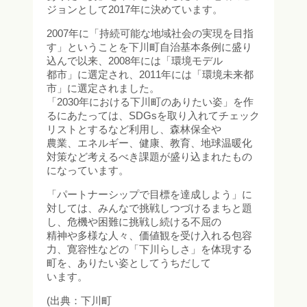
ジョンとして2017年に決めています。
2007年に「持続可能な地域社会の実現を目指
す」ということを下川町自治基本条例に盛り
込んで以来、2008年には「環境モデル
都市」に選定され、2011年には「環境未来都
市」に選定されました。
「2030年における下川町のありたい姿」を作
るにあたっては、SDGsを取り入れてチェック
リストとするなど利用し、森林保全や
農業、エネルギー、健康、教育、地球温暖化
対策など考えるべき課題が盛り込まれたもの
になっています。
「パートナーシップで目標を達成しよう」に
対しては、みんなで挑戦しつづけるまちと題
し、危機や困難に挑戦し続ける不屈の
精神や多様な人々、価値観を受け入れる包容
力、寛容性などの「下川らしさ」を体現する
町を、ありたい姿としてうちだして
います。
(出典：下川町