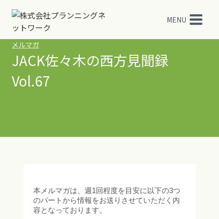
内
容
MENU
を
ス
メルマガ
キ
JACK佐々木の西方見聞録
ッ
Vol.67
プ
本メルマガは、週1回程度を目安に以下の3つ
のパートから情報をお送りさせていただく内
容となっております。