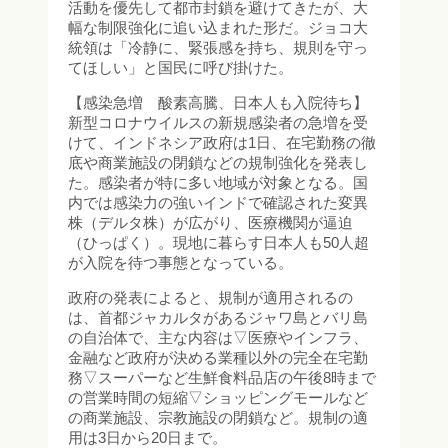
活動を優先して都市封鎖を避けてきたが、大
幅な制限強化に追い込まれた形だ。ジョコ大
統領は「冷静に、緊張感を持ち、規則を守っ
てほしい」と国民に呼び掛けた。
【感染急増 酸素高騰、日本人も入院待ち】
新型コロナウイルスの新規感染者の急増を受
けて、インドネシア政府は1日、在宅勤務の徹
底や商業施設の閉鎖などの規制強化を発表し
た。感染者が特に多い地域が対象となる。国
内では感染力の強いインドで確認された変異
株（デルタ株）が広がり、医療機関が逼迫
（ひっぱく）。現地に暮らす日本人も50人超
が入院を待つ事態となっている。
政府の発表によると、規制が適用されるの
は、首都ジャカルタがあるジャワ島とバリ島
の自治体で、主な内容は▽医療やインフラ、
金融など政府が決める業種以外の完全在宅勤
務▽スーパーなど生鮮食料品店の午後8時まで
の営業時間の短縮▽ショッピングモールなど
の商業施設、宗教施設の閉鎖など。規制の適
用は3日から20日まで。