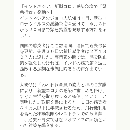
【インドネシア、新型コロナ感染急増で「緊
急措置」発動へ】
インドネシアのジョコ大統領は１日、新型コ
ロナウイルスの感染急増を受けて、今月３日
から２０日まで緊急措置を発動する方針を示
した。
同国の感染者はここ数週間、連日で過去最多
を更新。先月３０日の新規感染者は２万１８
０７人に達した。専門家の間では、感染防止
策を強化しなければ、インドの感染第２波に
匹敵する深刻な事態に陥るとの声が出てい
る。
大統領は「われわれ全員の協力と神のご加護
により、新型コロナの感染に歯止めを掛け、
すぐに生活を取り戻せると確信している」と
表明した。政府文書によると、１日の感染者
を１万人以下に半減させるため、飛行機利用
を含めた移動制限やレストランでの飲食禁
止、必要不可欠ではないオフィスの閉鎖とい
った対策を導入する。