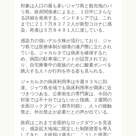
対象は人口の最も多いジャワ島と観光地のバ
リ島。政府関係者によると、１日中にさらな
る詳細を発表する。インドネシアでは、これ
までに２１７万８２７２人が新型コロナに感
染。死者は５万８４９１人に達している。
感染力の強いデルタ株が流行しており、ジャ
ワ島では医療体制が崩壊の瀬戸際に立たされ
ている。ジャカルタでは病床を確保するた
め、病院の駐車場にテントが設営されてお
り、自宅療養中の親族のために酸素ボンベを
購入する人々が行列を作る姿も見られる。
ジャカルタの病床利用率は今週９３％に到
達。ジャワ島全域でも病床利用率が満床に近
づきつつある。公衆衛生の専門家は、今回の
対策では不十分ではないかと指摘。２週間の
全面ロックダウン（都市封鎖）、人々の接触
禁止、外出禁止が必要だとの声が出ている。
政府はこれまで全面的なロックダウンを見送
り、感染拡大地域に限定した制限措置を導入
してきた。大統領は過去に、こうした措置に