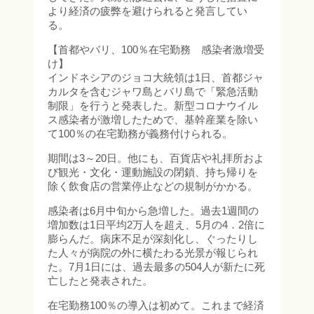
より経済の疲弊を避けられると発言してい
る。
【首都やバリ、100％在宅勤務 感染者激増受
け】
インドネシアのジョコ大統領は1日、首都ジャ
カルタを含むジャワ島とバリ島で「緊急活動
制限」を行うと発表した。新型コロナウイル
ス感染者が激増したためで、基幹産業を除い
て100％の在宅勤務が義務付けられる。
期間は3～20日。他にも、百貨店や礼拝所およ
び観光・文化・運動施設の閉鎖、持ち帰りを
除く飲食店の営業停止などの規制がかかる。
感染者は6月中旬から急増した。過去1週間の
増加数は1日平均2万人を超え、5月の4．2倍に
膨らんだ。病床不足が深刻化し、ぐったりし
た人々が病院の外に横たわる光景が報じられ
た。7月1日には、過去最多の504人が新たに死
亡したと発表された。
在宅勤務100％の導入は初めて。これまで経済