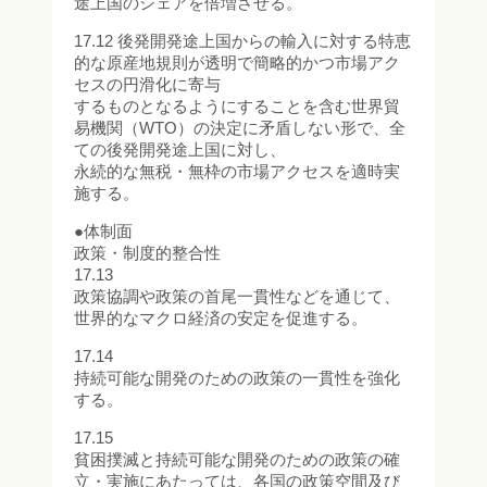
途上国のシェアを倍増させる。
17.12 後発開発途上国からの輸入に対する特恵
的な原産地規則が透明で簡略的かつ市場アク
セスの円滑化に寄与
するものとなるようにすることを含む世界貿
易機関（WTO）の決定に矛盾しない形で、全
ての後発開発途上国に対し、
永続的な無税・無枠の市場アクセスを適時実
施する。
●体制面
政策・制度的整合性
17.13
政策協調や政策の首尾一貫性などを通じて、
世界的なマクロ経済の安定を促進する。
17.14
持続可能な開発のための政策の一貫性を強化
する。
17.15
貧困撲滅と持続可能な開発のための政策の確
立・実施にあたっては、各国の政策空間及び