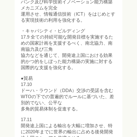
バンク及び科学技術イノベーション能力構築
メカニズムを完全
運用させ、情報通信技術（ICT）をはじめとす
る実現技術の利用を強化する。
・キャパシティ・ビルディング
17.9 全ての持続可能な開発目標を実施するた
めの国家計画を支援するべく、南北協力、南
南協力及び三角
協力などを通じて、開発途上国における効果
的かつ的をしぼった能力構築の実施に対する
国際的な支援を強化する。
●貿易
17.10
ドーハ・ラウンド（DDA）交渉の受諾を含む
WTOの下での普遍的でルールに基づいた、差
別的でない、公平な
多角的貿易体制を促進する。
17.11
開発途上国による輸出を大幅に増加させ、特
に2020年までに世界の輸出に占める後発開発