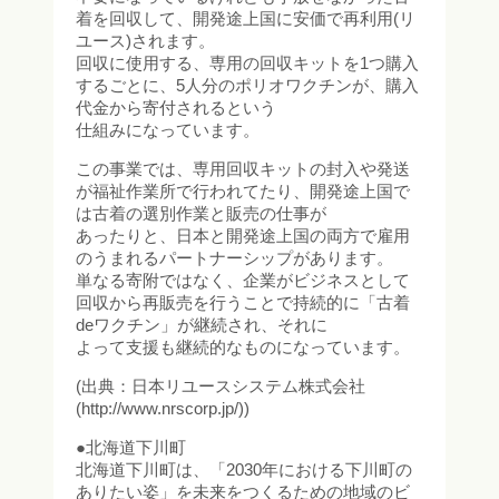
着を回収して、開発途上国に安価で再利用(リ
ユース)されます。
回収に使用する、専用の回収キットを1つ購入
するごとに、5人分のポリオワクチンが、購入
代金から寄付されるという
仕組みになっています。
この事業では、専用回収キットの封入や発送
が福祉作業所で行われてたり、開発途上国で
は古着の選別作業と販売の仕事が
あったりと、日本と開発途上国の両方で雇用
のうまれるパートナーシップがあります。
単なる寄附ではなく、企業がビジネスとして
回収から再販売を行うことで持続的に「古着
deワクチン」が継続され、それに
よって支援も継続的なものになっています。
(出典：日本リユースシステム株式会社
(http://www.nrscorp.jp/))
●北海道下川町
北海道下川町は、「2030年における下川町の
ありたい姿」を未来をつくるための地域のビ