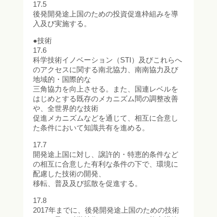
17.5
後発開発途上国のための投資促進枠組みを導
入及び実施する。
●技術
17.6
科学技術イノベーション（STI）及びこれらへ
のアクセスに関する南北協力、南南協力及び
地域的・国際的な
三角協力を向上させる。また、国連レベルを
はじめとする既存のメカニズム間の調整改善
や、全世界的な技術
促進メカニズムなどを通じて、相互に合意し
た条件において知識共有を進める。
17.7
開発途上国に対し、譲許的・特恵的条件など
の相互に合意した有利な条件の下で、環境に
配慮した技術の開発、
移転、普及及び拡散を促進する。
17.8
2017年までに、後発開発途上国のための技術