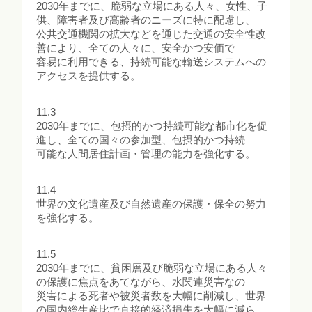
2030年までに、脆弱な立場にある人々、女性、子
供、障害者及び高齢者のニーズに特に配慮し、
公共交通機関の拡大などを通じた交通の安全性改
善により、全ての人々に、安全かつ安価で
容易に利用できる、持続可能な輸送システムへの
アクセスを提供する。
11.3
2030年までに、包摂的かつ持続可能な都市化を促
進し、全ての国々の参加型、包摂的かつ持続
可能な人間居住計画・管理の能力を強化する。
11.4
世界の文化遺産及び自然遺産の保護・保全の努力
を強化する。
11.5
2030年までに、貧困層及び脆弱な立場にある人々
の保護に焦点をあてながら、水関連災害なの
災害による死者や被災者数を大幅に削減し、世界
の国内総生産比で直接的経済損失を大幅に減ら