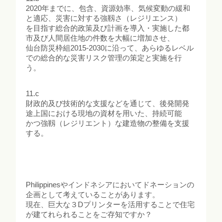
2020年までに、包含、資源効率、気候変動の緩和
と適応、災害に対する強靱さ（レジリエンス）
を目指す総合的政策及び計画を導入・実施した都
市及び人間居住地の件数を大幅に増加させ、
仙台防災枠組2015-2030に沿って、あらゆるレベル
での総合的な災害リスク管理の策定と実施を行
う。
11.c
財政的及び技術的な支援などを通じて、後発開発
途上国における現地の資材を用いた、持続可能
かつ強靱（レジリエント）な建造物の整備を支援
する。
Philippinesやインドネシアにおいてドネーションの
企画として考えていることがあります。
現在、巨大な３Dプリンターを活用することで住宅
が建てれられることをご存知ですか？