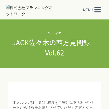
内
容
MENU
を
ス
キ
ッ
メルマガ
プ
JACK佐々木の西方見聞録
Vol.62
本メルマガは、週1回程度を目安に以下の3つのパ
ートから情報をお送りさせていただく内容となっ