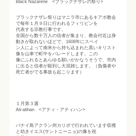
Black Nazarene <ブラックナザレの祭り>
ブラックナザレ祭りはマニラ市にあるキアポ教会
で毎年１月９日に行われるフィリピンを
代表する宗教行事です。
全国から数十万人の信者が集まり、教会付近は身
動きが取れないほどで、1608年にスペイ
ン人によって南米から持ち込まれた黒いキリスト
像を山車で町中をパレードします。この
像にふれるとあらゆる願いがかなうそうで、市内
に出ると信者が殺到し大混雑します。（負傷者や
死亡者がでる事故も起こります）
１月第３週
Ati-atihan <アティ・アティハン>
パナイ島アクラン州カリボで行われています収穫
と幼きイエス(サントニーニョ)の像を祝