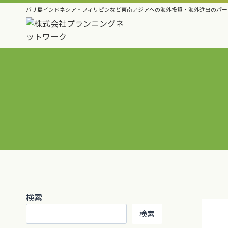
内
バリ島インドネシア・フィリピンなど東南アジアへの海外投資・海外進出のパー
容
を
ス
キ
ッ
プ
検索
検索