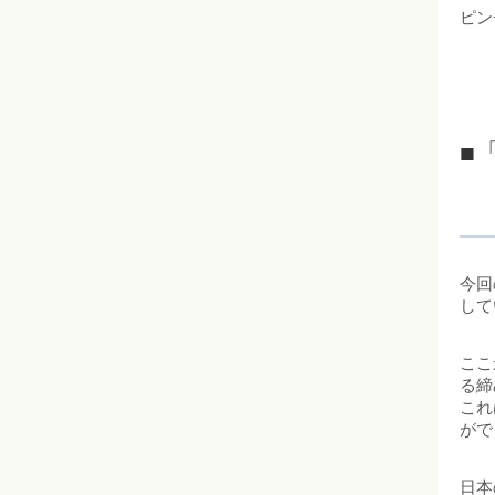
ピン
■「
今回
して
ここ
る締
これ
がで
日本