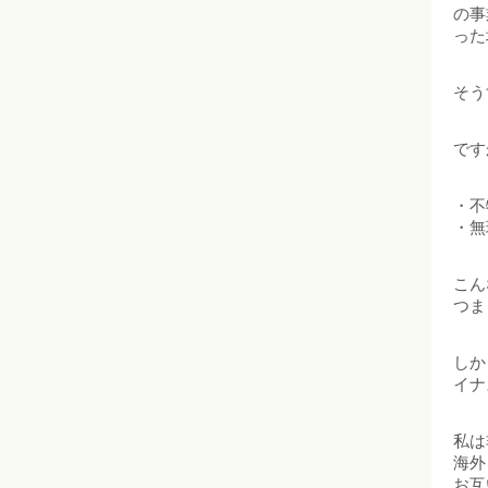
の事
った
そう
です
・不
・無
こん
つま
しか
イナ
私は
海外
お互