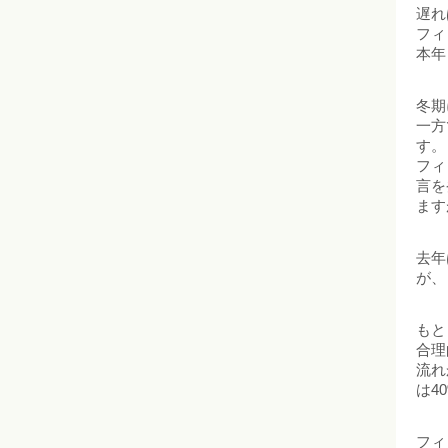
遅れ
フィ
本年
冬期
一方
す。
フィ
言を
ます
去年
が、
もと
合理
流れ
は4
フィ