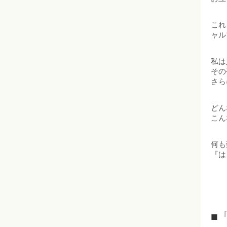
これ
ャル
私は
その
さら
どん
こん
何も
『は
■「