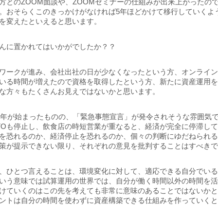
方とのZOOM面談や、ZOOMゼミナーの仕組みが出来上がったの
。おそらくこのきっかけがなければ5年ほどかけて移行していくよ
を変えたといえると思います。
んに置かれてはいかがでしたか？？
ワークが進み、会社出社の日が少なくなったという方、オンライ
いる時間が増えたので資格を取得したという方、新たに資産運用
な方々もたくさんお見えではないかと思います。
21年が始まったものの、「緊急事態宣言」が発令されそうな雰囲気
TOも停止し、飲食店の時短営業が重なると、経済が完全に停滞し
を恐れるのか、経済停止を恐れるのか、個々の判断にゆだねられ
策が提示できない限り、それぞれの意見を批判することはすべき
、ひとつ言えることは、環境変化に対して、適応できる自分でい
いう意味では試算運用の世界では、自分が働く時間以外の時間を
けていくのはこの先を考えても非常に意味のあることではないか
ントは自分の時間を使わずに資産構築できる仕組みを作っていく