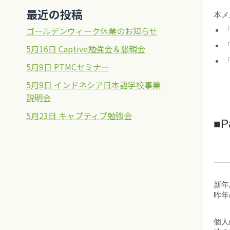
最近の投稿
本メ
ゴールデンウィーク休業のお知らせ
「
「
5月16日 Captive勉強会＆懇親会
「
5月9日 PTMCセミナー
5月9日 インドネシア日本語学校事業
説明会
5月23日 キャプティブ勉強会
■P
新年
昨年
個人