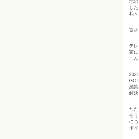
地の
した
我々
皆さ
テレ
家に
こん
20
GO
感染
解決
ただ
そう
につ
ポイ