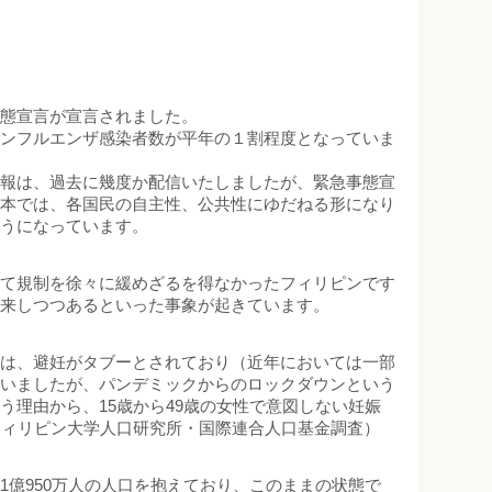
事態宣言が宣言されました。
インフルエンザ感染者数が平年の１割程度となっていま
情報は、過去に幾度か配信いたしましたが、緊急事態宣
日本では、各国民の自主性、公共性にゆだねる形になり
ようになっています。
して規制を徐々に緩めざるを得なかったフィリピンです
到来しつつあるといった事象が起きています。
ては、避妊がタブーとされており（近年においては一部
ていましたが、パンデミックからのロックダウンという
理由から、15歳から49歳の女性で意図しない妊娠
（フィリピン大学人口研究所・国際連合人口基金調査）
億950万人の人口を抱えており、このままの状態で