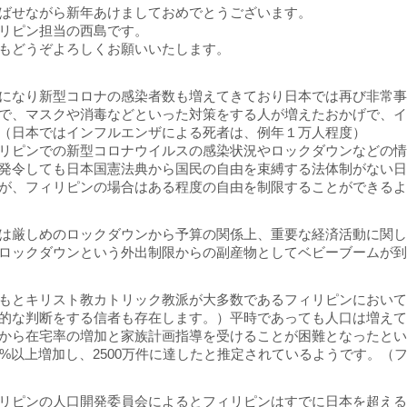
ばせながら新年あけましておめでとうございます。
リピン担当の西島です。
もどうぞよろしくお願いいたします。
になり新型コロナの感染者数も増えてきており日本では再び非常
で、マスクや消毒などといった対策をする人が増えたおかげで、
（日本ではインフルエンザによる死者は、例年１万人程度）
リピンでの新型コロナウイルスの感染状況やロックダウンなどの
発令しても日本国憲法典から国民の自由を束縛する法体制がない
が、フィリピンの場合はある程度の自由を制限することができる
は厳しめのロックダウンから予算の関係上、重要な経済活動に関
ロックダウンという外出制限からの副産物としてベビーブームが
もとキリスト教カトリック教派が大多数であるフィリピンにおい
的な判断をする信者も存在します。）平時であっても人口は増え
から在宅率の増加と家族計画指導を受けることが困難となったという
0%以上増加し、2500万件に達したと推定されているようです。
リピンの人口開発委員会によるとフィリピンはすでに日本を超える1