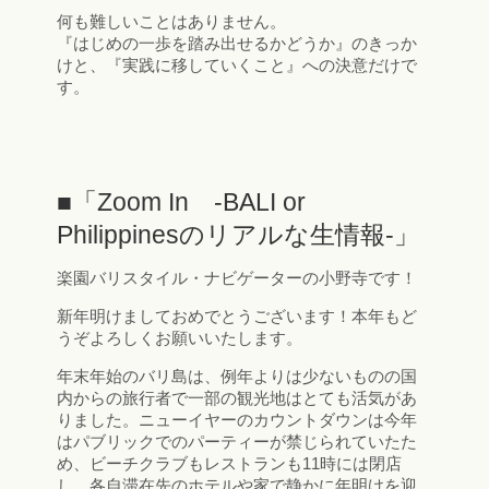
何も難しいことはありません。
『はじめの一歩を踏み出せるかどうか』のきっか
けと、『実践に移していくこと』への決意だけで
す。
■「Zoom In -BALI or
Philippinesのリアルな生情報-」
楽園バリスタイル・ナビゲーターの小野寺です！
新年明けましておめでとうございます！本年もど
うぞよろしくお願いいたします。
年末年始のバリ島は、例年よりは少ないものの国
内からの旅行者で一部の観光地はとても活気があ
りました。ニューイヤーのカウントダウンは今年
はパブリックでのパーティーが禁じられていたた
め、ビーチクラブもレストランも11時には閉店
し、各自滞在先のホテルや家で静かに年明けを迎