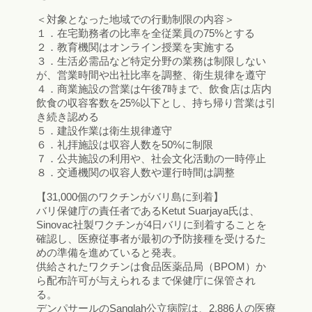
＜対象となった地域での行動制限の内容＞
１．在宅勤務者の比率を全従業員の75%とする
２．教育機関はオンライン授業を実施する
３．生活必需品など特定分野の業務は制限しない
が、営業時間や出社比率を調整、衛生規律を遵守
４．商業施設の営業は午後7時まで、飲食店は店内
飲食の収容客数を25%以下とし、持ち帰り営業は引
き続き認める
５．建設作業は衛生規律遵守
６．礼拝施設は収容人数を50%に制限
７．公共施設の利用や、社会文化活動の一時停止
８．交通機関の収容人数や運行時間は調整
【31,000個のワクチンがバリ島に到着】
バリ保健庁の責任者であるKetut Suarjaya氏は、
Sinovac社製ワクチンが4日バリに到着することを
確認し、医療従事者が最初の予防接種を受けるた
めの準備を進めていると発表。
供給されたワクチンは食品医薬品局（BPOM）か
ら配布許可が与えられるまで保健庁に保管され
る。
デンパサールのSanglah公立病院は、2,886人の医療