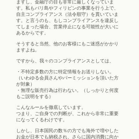
ますし、金融庁の目も非常に厳しくなっていま
す。私もバリ島やフィリピンの事業を行う上で、
自主コンプライアンス（法令順守）を貫いていま
す。と言うのも、もしコンプライアンスを違反し
てしまった場合、営業停止になる可能性が大いに
あるからです。
そうすると当然、他のお客様にもご迷惑がかかり
ますよね。
ですから、我々のコンプライアンスとしては、
・不特定多数の方に特定情報をお送りしない。
（いわゆる会員さんやパーミッションを頂いた方
が対象）
・無理な販売行為は行わない。（しっかりと何度
もご説明をする）
こんなルールを徹底しています。
つまり、ご自身での判断が、これから非常に重要
になってくるわけです。
しかし、日本国民の数％の方でも海外で増やした
お金が日本でも納税され、さらに国内消費に向か