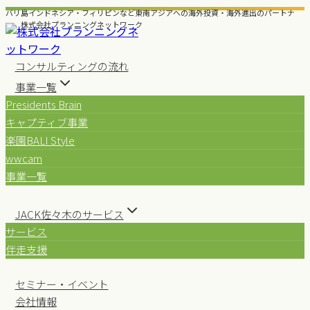
内
バリ島インドネシア・フィリピンなど東南アジアへの海外投資・海外進出のパートナ
ー 株式会社プランニングネットワーク
容
を
ス
コンサルティングの流れ
キ
事業一覧
ッ
Presidents Brain
プ
キャプティブ事業
楽園BALI Style
wwcam
事業一覧
JACK佐々木のサービス
サービス
伴走支援
セミナー・イベント
会社情報