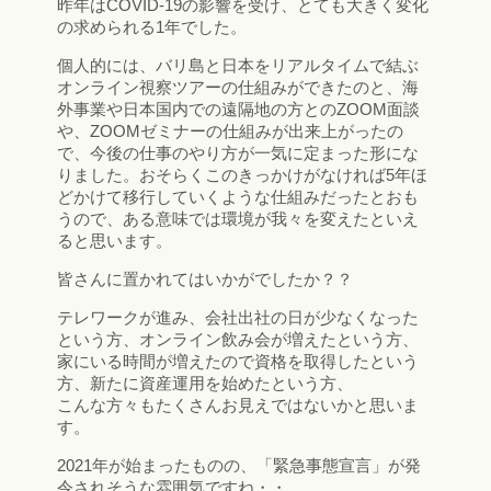
昨年はCOVID-19の影響を受け、とても大きく変化
の求められる1年でした。
個人的には、バリ島と日本をリアルタイムで結ぶ
オンライン視察ツアーの仕組みができたのと、海
外事業や日本国内での遠隔地の方とのZOOM面談
や、ZOOMゼミナーの仕組みが出来上がったの
で、今後の仕事のやり方が一気に定まった形にな
りました。おそらくこのきっかけがなければ5年ほ
どかけて移行していくような仕組みだったとおも
うので、ある意味では環境が我々を変えたといえ
ると思います。
皆さんに置かれてはいかがでしたか？？
テレワークが進み、会社出社の日が少なくなった
という方、オンライン飲み会が増えたという方、
家にいる時間が増えたので資格を取得したという
方、新たに資産運用を始めたという方、
こんな方々もたくさんお見えではないかと思いま
す。
2021年が始まったものの、「緊急事態宣言」が発
令されそうな雰囲気ですね・・