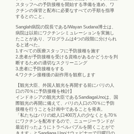
スタッフへの予防接種を開始する準備を進め、ワ
クチンの保管と配布に必要なすべての手順を指導
するとのこと。
Sanglah病院の院長であるIWayan Sudana博士は、
病院は以前にワクチンシミュレーションを実施し
たことがあり、プログラムは4つの段階に分けられ
ると述べた。
1.すべての医療スタッフに予防接種を施す
2.患者が予防接種を受ける資格があるかどうかを判
断するための適切なスクリーニング
3.患者に予防接種をする
4.ワクチン接種後の副作用を観察します
【観光大臣、外国人観光を再開する前にバリの人
口の70％に予防接種を検討】
インドネシアの観光大臣であるSandiagaUnoは、国
際観光の再開に備えて、バリの人口の70％に予防
接種を行うことを計画中であることを発表。
「私たちはバリの総人口400万人の少なくとも70％
にワクチンを配布するので、ニュージーランドが
最近行ったようにトラベルバブルを開くことがで
きます」とSandiaga Unoはウェビナーで日曜日の