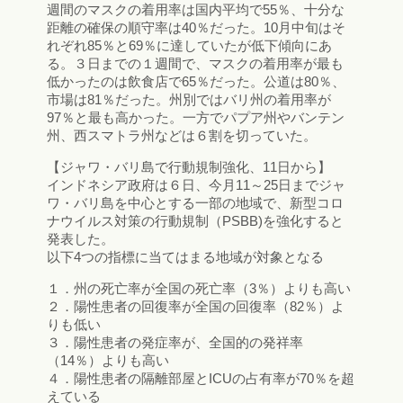
週間のマスクの着用率は国内平均で55％、十分な
距離の確保の順守率は40％だった。10月中旬はそ
れぞれ85％と69％に達していたが低下傾向にあ
る。３日までの１週間で、マスクの着用率が最も
低かったのは飲食店で65％だった。公道は80％、
市場は81％だった。州別ではバリ州の着用率が
97％と最も高かった。一方でパプア州やバンテン
州、西スマトラ州などは６割を切っていた。
【ジャワ・バリ島で行動規制強化、11日から】
インドネシア政府は６日、今月11～25日までジャ
ワ・バリ島を中心とする一部の地域で、新型コロ
ナウイルス対策の行動規制（PSBB)を強化すると
発表した。
以下4つの指標に当てはまる地域が対象となる
１．州の死亡率が全国の死亡率（3％）よりも高い
２．陽性患者の回復率が全国の回復率（82％）よ
りも低い
３．陽性患者の発症率が、全国的の発祥率
（14％）よりも高い
４．陽性患者の隔離部屋とICUの占有率が70％を超
えている