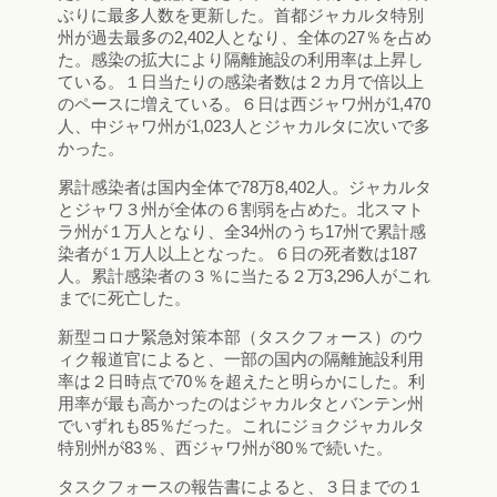
ぶりに最多人数を更新した。首都ジャカルタ特別
州が過去最多の2,402人となり、全体の27％を占め
た。感染の拡大により隔離施設の利用率は上昇し
ている。１日当たりの感染者数は２カ月で倍以上
のペースに増えている。６日は西ジャワ州が1,470
人、中ジャワ州が1,023人とジャカルタに次いで多
かった。
累計感染者は国内全体で78万8,402人。ジャカルタ
とジャワ３州が全体の６割弱を占めた。北スマト
ラ州が１万人となり、全34州のうち17州で累計感
染者が１万人以上となった。６日の死者数は187
人。累計感染者の３％に当たる２万3,296人がこれ
までに死亡した。
新型コロナ緊急対策本部（タスクフォース）のウ
ィク報道官によると、一部の国内の隔離施設利用
率は２日時点で70％を超えたと明らかにした。利
用率が最も高かったのはジャカルタとバンテン州
でいずれも85％だった。これにジョクジャカルタ
特別州が83％、西ジャワ州が80％で続いた。
タスクフォースの報告書によると、３日までの１