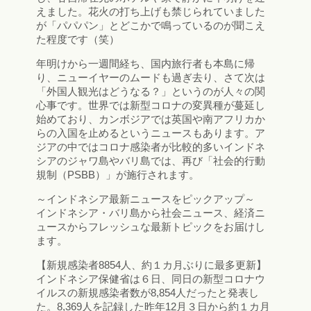
えました。花火の打ち上げも禁じられていました
が「パパパン」とどこかで鳴っているのが聞こえ
た程度です（笑）
年明けから一週間経ち、国内旅行者も本島に帰
り、ニューイヤーのムードも過ぎ去り、さて次は
「外国人観光はどうなる？」というのが人々の関
心事です。世界では新型コロナの変異種が蔓延し
始めており、カンボジアでは英国や南アフリカか
らの入国を止めるというニュースもあります。ア
ジアの中ではコロナ感染者が比較的多いインドネ
シアのジャワ島やバリ島では、再び「社会的行動
規制（PSBB）」が施行されます。
～インドネシア最新ニュースをピックアップ～
インドネシア・バリ島から社会ニュース、経済ニ
ュースからフレッシュな最新トピックをお届けし
ます。
【新規感染者8854人、約１カ月ぶりに最多更新】
インドネシア保健省は６日、同日の新型コロナウ
イルスの新規感染者数が8,854人だったと発表し
た。8,369人を記録した昨年12月３日から約１カ月