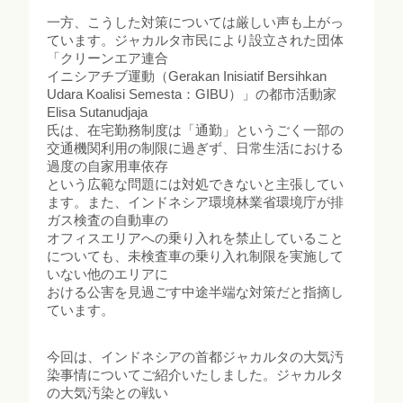
一方、こうした対策については厳しい声も上がっ
ています。ジャカルタ市民により設立された団体
「クリーンエア連合
イニシアチブ運動（Gerakan Inisiatif Bersihkan
Udara Koalisi Semesta：GIBU）」の都市活動家
Elisa Sutanudjaja
氏は、在宅勤務制度は「通勤」というごく一部の
交通機関利用の制限に過ぎず、日常生活における
過度の自家用車依存
という広範な問題には対処できないと主張してい
ます。また、インドネシア環境林業省環境庁が排
ガス検査の自動車の
オフィスエリアへの乗り入れを禁止していること
についても、未検査車の乗り入れ制限を実施して
いない他のエリアに
おける公害を見過ごす中途半端な対策だと指摘し
ています。
今回は、インドネシアの首都ジャカルタの大気汚
染事情についてご紹介いたしました。ジャカルタ
の大気汚染との戦い