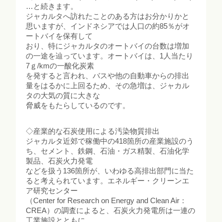
…と続きます。
ジャカルタへ訪れたことのある方はお分かりかと
思いますが、インドネシアでは人口の約85％がオ
ートバイを保有して
おり、特にジャカルタのオートバイの台数は増加
の一途を辿っています。オートバイは、1人当たり
7ｇ/kmの一酸化炭素
を発すると言われ、バスや他の自動車からの排出
量をはるかに上回るため、その急増は、ジャカル
タの大気の質に大きな
脅威をもたらしているのです。
◇産業的な石炭使用による汚染物質排出
ジャカルタ近郊で稼働中の418箇所の産業施設のう
ち、セメント、鉄鋼、石油・ガス精製、石油化学
製品、石炭火力発電
などを扱う136箇所が、いわゆる高排出部門に当た
ると考えられています。エネルギー・クリーンエ
ア研究センター
（Center for Research on Energy and Clean Air：
CREA）の調査によると、石炭火力発電所は一連の
工業施設とともに