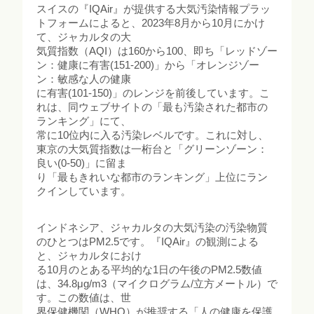
スイスの『IQAir』が提供する大気汚染情報プラッ
トフォームによると、2023年8月から10月にかけ
て、ジャカルタの大
気質指数（AQI）は160から100、即ち「レッドゾー
ン：健康に有害(151-200)」から「オレンジゾー
ン：敏感な人の健康
に有害(101-150)」のレンジを前後しています。こ
れは、同ウェブサイトの「最も汚染された都市の
ランキング」にて、
常に10位内に入る汚染レベルです。これに対し、
東京の大気質指数は一桁台と「グリーンゾーン：
良い(0-50)」に留ま
り「最もきれいな都市のランキング」上位にラン
クインしています。
インドネシア、ジャカルタの大気汚染の汚染物質
のひとつはPM2.5です。『IQAir』の観測による
と、ジャカルタにおけ
る10月のとある平均的な1日の午後のPM2.5数値
は、34.8μg/m3（マイクログラム/立方メートル）で
す。この数値は、世
界保健機関（WHO）が推奨する「人の健康を保護