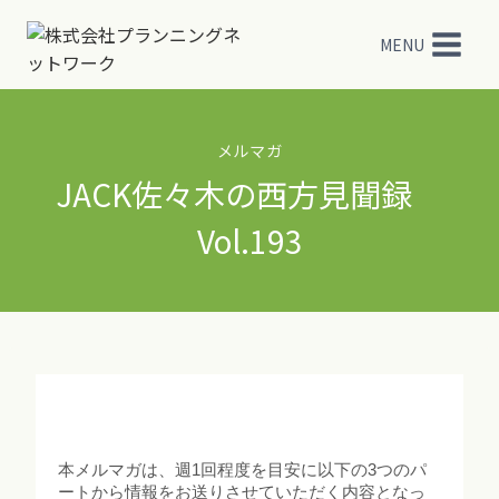
内
容
MENU
を
ス
キ
ッ
メルマガ
プ
JACK佐々木の西方見聞録
Vol.193
本メルマガは、週1回程度を目安に以下の3つのパ
ートから情報をお送りさせていただく内容となっ