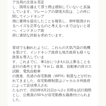
ア当局の主張を否定
し、国境を越えて漂う煙は感知していないと反論
しています。マレーシアの環境大臣は、この件に
関してインドネシア
側に書簡を提出したことを報告し、例年観測され
るヘイズを正常なものと考えるべきではないと述
べ、インドネシア政
府に適切な対処を求めています。
冒頭でも触れたように、これらの大気汚染の危機
を受けて、インドネシア政府も地方政府も様々な
政策を導入していま
す。これまでに、車1台につき4人以上乗ることを
走行の条件とする『4 in 1』政策、自動車の排ガス
試験、電気自動車
の推進、先述の在宅勤務（WFH）制度などが行わ
れてきました。在宅勤務制度はジャカルタ州政府
によって近頃導入され
たもので、2023年8月21日から2ヶ月間を試行期間
とし、公務員の50％が在宅勤務を義務付けられま
した。