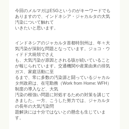
今回のメルマガはESGというのがキーワードでも
ありますので、インドネシア・ジャカルタの大気
汚染について触れて
いきたいと思います。
インドネシアのジャカルタ首都特別州は、年々大
気汚染が深刻な問題となっています。ジョコ・ウ
ィドド大統領でさえ
も、大気汚染が原因とされる咳が続いていること
が報じられています。交通機関や産業由来の排気
ガス、家庭活動に至
るまで、常に多数の汚染源と闘っているジャカル
タ州政府は、在宅勤務（Work from Home: WFH）
制度の導入など、大気
汚染の根強い問題に対処するための対策を講じて
きました。一方、こうした努力では、ジャカルタ
の長年の大気汚染問
題解決には十分ではないとの懸念も生じていま
す。