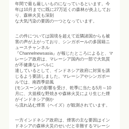
年間で最も厳しいものになっているといます。今
年は10月までに既に27万近くの森林が炎上してお
り、森林火災も深刻
な大気汚染の要因の一つとなっています。
この件については国境を超えて近隣諸国からも被
害の声が上がっており、シンガポールの多国籍ニ
ュースチャンネル
『Channelnewsasia』が報じたところによると、マ
レーシア政府は、マレーシア国内の一部で大気質
が不健康なレベルに
達しているとして、インドネシア政府に対策を講
じるよう要請しました。マレーシアやシンガポー
ルでは、南西季節風
(モンスーン)の影響を受け、乾季に当たる5月～10
月に、大規模な野焼きや森林火災により生じた煙
がインドネシア側か
ら流れ込む煙害（ヘイズ）が観測されています。
一方インドネシア政府は、煙害の主な要因はイン
ドネシアの森林火災のせいだと非難するマレーシ