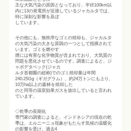
主な大気汚染の原因となっており、半径100km以
内に13の発電所が近接しているジャカルタでは、
特に深刻な影響を及ぼ
しています。
その他にも、無秩序なゴミの焼却も、ジャカルタ
の大気汚染の大きな原因の一つとして指摘されて
います。ゴミを燃やす
煙には有害な化学物質が含まれており、大気質の
問題を悪化させているのです。調査によると、ジ
ャボデタベック(ジャカ
ルタ首都圏の総称)でのゴミ焼却量は年間
240.25Gg（ギガグラム）、約24万トンにも上り、
10万ha以上の森林を焼却した
のと同等の温室効果ガスを放出していると言われ
ています。
◇乾季の長期化
専門家の調査によると、インドネシアの現在の乾
季は、エルニーニョ現象がもたらす気候の温暖化
の影響を受け、過去4