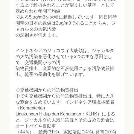
する上で維持されることが望ましい基準」として
定められた年間平均値
である5 μg/m3を大幅に超過しています。同日同時
間帯の日本の数値は2μg/m3であることからも、ジ
ャカルタの大気汚染
の深刻さが伺えます。
インドネシアのジョコウィ大統領は、ジャカルタ
の大気汚染を悪化させている3つの主な原因とし
て、交通機関からの汚
染物質排出、産業的な石炭使用による汚染物質排
出、乾季の長期化を挙げています。
◇交通機関からの汚染物質排出
中でも交通機関からの汚染物質排出は、特に大き
な割合を占めています。インドネシア環境林業省
（Kementerian
Lingkungan Hidup dan Kehutanan：KLHK）による
と、ジャカルタの大気汚染源とその占める割合は
オートバイや自動車
（44％）、産業(31%)、家庭活動(14%), 発電(10%)