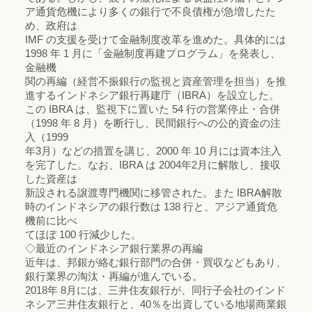
ア通貨危機により多くの銀行で不良債権が急増したた
め、政府は
IMF の支援を受けて金融制度改革を進めた。具体的には
1998 年 1 月に「金融制度再建プログラム」を発表し、
金融機
関の再編（経営不振銀行の監視と資産管理を担当）を推
進するインドネシア銀行再建庁（IBRA）を設立した。
この IBRA は、監視下に置いた 54 行の営業停止・合併
（1998 年 8 月）を断行し、民間銀行への公的資金の注
入（1999
年3月）などの措置を講じ、2000 年 10 月には資本注入
を完了した。なお、IBRA は 2004年2月に解散し、接収
した資産は
新設される譲渡専門機関に移管された。また IBRA解散
時のインドネシアの銀行数は 138 行と、アジア通貨危
機前に比べ
てほぼ 100 行減少した。
◇最近のインドネシア銀行業界の再編
近年は、邦銀が絡む銀行部門の合併・買収などもあり、
銀行業界の淘汰・再編が進んでいる。
2018年 8月には、三井住友銀行が、同行子会社のインド
ネシア三井住友銀行と、40％を出資している地場商業銀