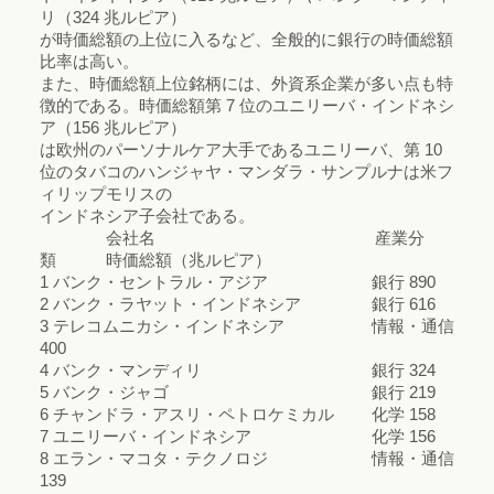
リ（324 兆ルピア）
が時価総額の上位に入るなど、全般的に銀行の時価総額
比率は高い。
また、時価総額上位銘柄には、外資系企業が多い点も特
徴的である。時価総額第 7 位のユニリーバ・インドネシ
ア（156 兆ルピア）
は欧州のパーソナルケア大手であるユニリーバ、第 10
位のタバコのハンジャヤ・マンダラ・サンプルナは米フ
ィリップモリスの
インドネシア子会社である。
会社名 産業分
類 時価総額（兆ルピア）
1 バンク・セントラル・アジア 銀行 890
2 バンク・ラヤット・インドネシア 銀行 616
3 テレコムニカシ・インドネシア 情報・通信
400
4 バンク・マンディリ 銀行 324
5 バンク・ジャゴ 銀行 219
6 チャンドラ・アスリ・ペトロケミカル 化学 158
7 ユニリーバ・インドネシア 化学 156
8 エラン・マコタ・テクノロジ 情報・通信
139