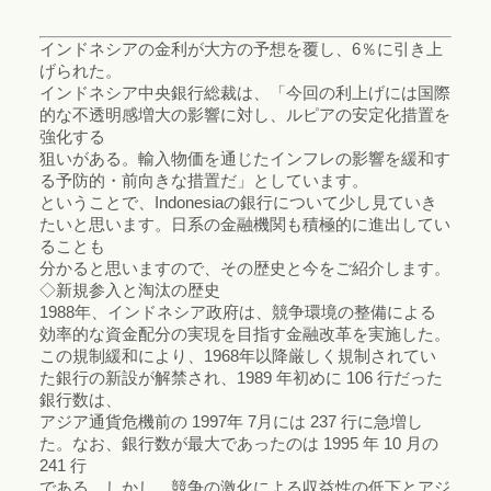
インドネシアの金利が大方の予想を覆し、6％に引き上
げられた。
インドネシア中央銀行総裁は、「今回の利上げには国際
的な不透明感増大の影響に対し、ルピアの安定化措置を
強化する
狙いがある。輸入物価を通じたインフレの影響を緩和す
る予防的・前向きな措置だ」としています。
ということで、Indonesiaの銀行について少し見ていき
たいと思います。日系の金融機関も積極的に進出してい
ることも
分かると思いますので、その歴史と今をご紹介します。
◇新規参入と淘汰の歴史
1988年、インドネシア政府は、競争環境の整備による
効率的な資金配分の実現を目指す金融改革を実施した。
この規制緩和により、1968年以降厳しく規制されてい
た銀行の新設が解禁され、1989 年初めに 106 行だった
銀行数は、
アジア通貨危機前の 1997年 7月には 237 行に急増し
た。なお、銀行数が最大であったのは 1995 年 10 月の
241 行
である。しかし、競争の激化による収益性の低下とアジ