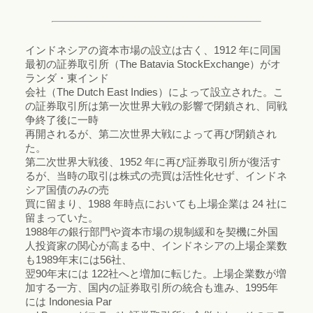
インドネシアの資本市場の設立は古く、1912 年に同国
最初の証券取引所（The Batavia StockExchange）がオ
ランダ・東インド
会社（The Dutch East Indies）によって設立された。こ
の証券取引所は第一次世界大戦の影響で閉鎖され、同戦
争終了後に一時
再開されるが、第二次世界大戦によって再び閉鎖され
た。
第二次世界大戦後、1952 年に再び証券取引所が復活す
るが、当時の取引は株式の売買は活性化せず、インドネ
シア国債のみの売
買に留まり、1988 年時点においても上場企業は 24 社に
留まっていた。
1988年の銀行部門や資本市場の規制緩和を契機に外国
人投資家の関心が高まる中、インドネシアの上場企業数
も1989年末には56社、
翌90年末には 122社へと増加に転じた。上場企業数が増
加する一方、国内の証券取引所の統合も進み、1995年
には Indonesia Par