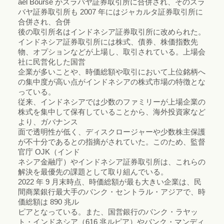
ael Bourse がスラバヤ証券取引所に合併され、そのスラ
バヤ証券取引所も 2007 年にはジャカルタ証券取引所に
合併され、合併
後の取引所名はインドネシア証券取引所に改められた。
インドネシア証券取引所には株式、債券、株価指数先
物、オプションなどが上場し、取引されている。上場会
社に民営化した国営
企業が多いことや、時価総額や取引において上位銘柄へ
の集中度が高い点がインドネシアの株式市場の特徴とな
っている。
従来、インドネシアでは少数のファミリーが上場企業の
株式を集中して保有していることから、海外投資家など
より、ガバナンス
面で透明性が低く、ディスクロージャーや少数株主保護
が不十分であるとの指摘がされていた。このため、監督
官庁 OJK（インド
ネシア金融庁）やインドネシア証券取引所は、これらの
解決を最優先の課題として取り組んでいる。
2022 年 9 月末時点、時価総額が最も大きい企業は、民
間商業銀行最大手のバンク・セントラル・アジアで、時
価総額は 890 兆ル
ピアとなっている。また、国営銀行のバンク・ラヤッ
ト・インドネシア（616 兆ルピア）やバンク・マンディ