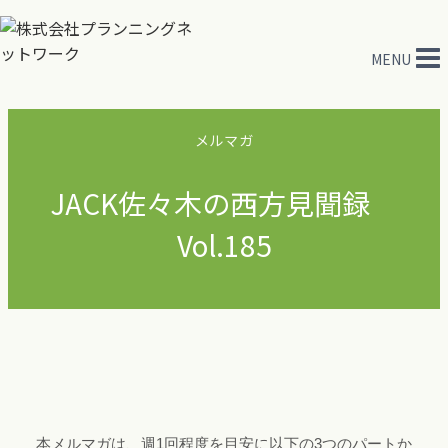
内
容
MENU
を
ス
キ
メルマガ
ッ
プ
JACK佐々木の西方見聞録
Vol.185
本メルマガは、週1回程度を目安に以下の3つのパートか