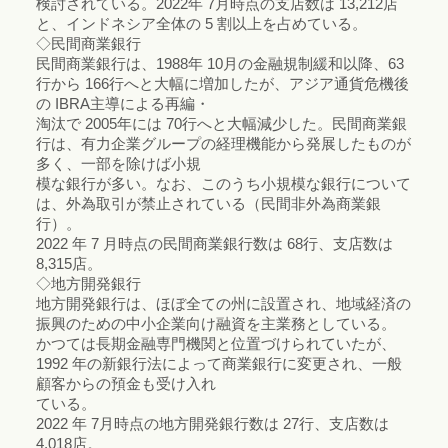
検討されている。2022年 7月時点の支店数は 13,212店
と、インドネシア全体の 5 割以上を占めている。
◇民間商業銀行
民間商業銀行は、1988年 10月の金融規制緩和以降、63
行から 166行へと大幅に増加したが、アジア通貨危機後
の IBRA主導による再編・
淘汰で 2005年には 70行へと大幅減少した。民間商業銀
行は、有力企業グループの経理機能から発展したものが
多く、一部を除けば小規
模な銀行が多い。なお、このうち小規模な銀行について
は、外為取引が禁止されている（民間非外為商業銀
行）。
2022 年 7 月時点の民間商業銀行数は 68行、支店数は
8,315店。
◇地方開発銀行
地方開発銀行は、ほぼ全ての州に設置され、地域経済の
振興のための中小企業向け融資を主業務としている。
かつては長期金融専門機関と位置づけられていたが、
1992 年の新銀行法によって商業銀行に変更され、一般
顧客からの預金も受け入れ
ている。
2022 年 7月時点の地方開発銀行数は 27行、支店数は
4,018店。