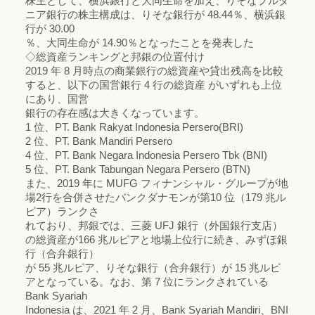
株主として、横浜銀行と大同生命を加え、りそなプルダ
ニア銀行の株主構成は、りそな銀行が 48.44％、横浜銀
行が 30.00
％、大同生命が 14.90％となったことを発表した
◇総資産ランキングと邦銀の位置付け
2019 年 8 月時点の商業銀行の総資産や貸出残高を比較
すると、以下の国営銀行 4 行の総資産 がいずれも上位
にあり、国営
銀行の存在感は大きくなっています。
1 位、PT. Bank Rakyat Indonesia Persero(BRI)
2 位、PT. Bank Mandiri Persero
4 位、PT. Bank Negara Indonesia Persero Tbk (BNI)
5 位、PT. Bank Tabungan Negara Persero (BTN)
また、2019 年に MUFG フィナンシャル・グループが地
場2行を合併させたバンクダナモンが第10 位（179 兆ル
ピア）ランクさ
れており、邦銀では、三菱 UFJ 銀行（外国銀行支店）
の総資産が166 兆ルピアと地場上位行に続き、みずほ銀
行（合弁銀行）
が 55 兆ルピア、りそな銀行（合弁銀行）が 15 兆ルピ
アとなっている。なお、第 7 位にランクされている
Bank Syariah
Indonesia は、2021 年 2 月、Bank Syariah Mandiri、BNI