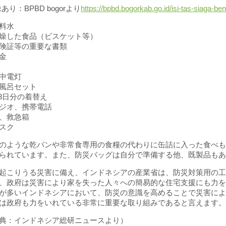
像あり：BPBD bogorより
https://bpbd.bogorkab.go.id/isi-tas-siaga-be
料水
燥した食品（ビスケット等）
険証等の重要な書類
金
中電灯
風呂セット
-3日分の着替え
ジオ、携帯電話
、救急箱
スク
のような乾パンや非常食専用の食糧の代わりに缶詰に入った食べ
られています。また、防災バッグは自分で準備する他、既製品も
起こりうる災害に備え、インドネシアの産業省は、防災対策用の
、政府は災害により家を失った人々への簡易的な住宅支援にも力
が多いインドネシアにおいて、防災の意識を高めることで災害に
は政府も力をいれている非常に重要な取り組みであると言えます
典：インドネシア総研ニュースより）