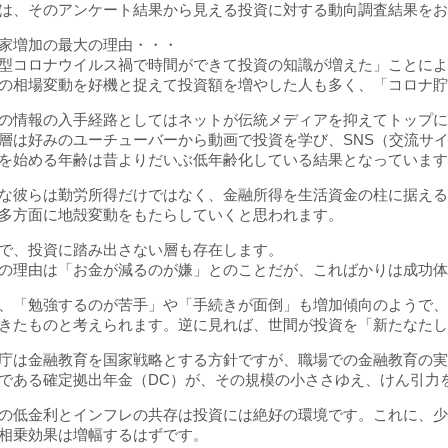
は、そのアンケート結果から見える投資に対する動向調査結果を
家増加の最大の理由・・・
型コロナウイルス禍で時間ができて投資の知識が増えた」ことに
の相場変動を好機と捉えて投資額を増やした人も多く、「コロナ
の情報の入手経路としてはネットが伝統メディアを抑えてトップ
層は好みのユーチューバーから動画で投資を学び、SNS（交流サ
を始める年齢は昔よりだいぶ低年齢化している結果となっていま
な彼らは勤労所得だけではなく、金融所得を生活資金の柱に据え
多方面に地殻変動をもたらしていくと思われます。
で、投資に踏み出さない層も存在します。
の理由は「お金が減るのが嫌」とのことだが、こればかりは成功
、「勉強するのが苦手」や「手続きが面倒」も増加傾向のようで
きたものと考えられます。逆に見れば、世間が投資を「新たなた
庁は金融教育を国家戦略とする方針ですが、職場での金融教育の実
である確定拠出年金（DC）が、その規模の小ささゆえ、けん引力
の低金利とインフレの共存は投資には絶好の環境です。これに、少額
相乗効果は増幅するはずです。