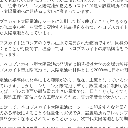
し、従来のシリコン太陽電池が抱えるコストの問題や設置場所の
ト太陽電池への期待値は大いに高まっています。
ブスカイト太陽電池はシートに印刷して折り曲げることができる
の光エネルギーを電気に変換する結晶構造を持つ、ペロブスカイ
た太陽電池となっています。
ブスカイトはロシアのウラル山脈で発見された鉱物ですが、同様
くることが可能です。理論上では、ペロブスカイトの結晶構造をつ
あります。
、ペロブスカイト型太陽電池の発明者は桐蔭横浜大学の宮坂力教
ブスカイト型太陽電池は、太陽電池の材料として2009年に日本の
電池は半導体の材料による種類があり、現在、主流となっているシ
ています。しかし、シリコン太陽電池は重く、設置場所に制限が
えば、ビルの側面や耐荷重の小さい屋根では、日当たりがよくて
、製造工程で高温となる工程があるため、電力消費量が大きいこ
に対して、ペロブスカイト太陽電池は、シートに印刷するなど塗
のある形状にすることや軽量化も実現でき、設置場所もフレキシ
価格が安くなるとされていることからも、次世代太陽電池として