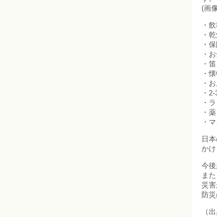
(画
・飲
・乾
・保
・お
・笛
・懐
・お
・2
・ラ
・薬
・マ
日本
かけ
今後
また
災害
防災
（出