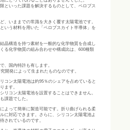
制限といった課題を解決するものとして、ペロブス
など、いままでの常識を大きく覆す太陽電池です。
トという材料を用いた「ペロブスカイト半導体」を
の結晶構造を持つ素材を一般的な化学物質を合成し
くる化学物質の組み合わせや構成比は、600種類
授で、国内特許も有します。
研究開発によって生まれたものなのです。
リコン太陽電池は約95％のシェアを占めていると
あります。
もシリコン太陽電池を設置することはできません。
とも課題でした。
布によって簡単に製造可能です。折り曲げられる柔
ブルに対応できます。さらに、シリコン太陽電池よ
期待されているのです。