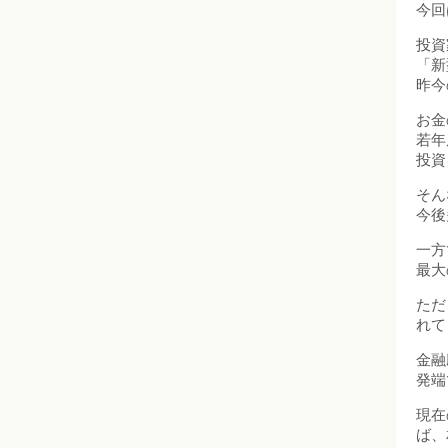
今回
投資
「新
昨今
お金
若年
投資
そん
今後
一方
最大
ただ
れて
金融
発端
現在
ば、