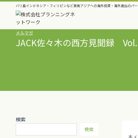
内
バリ島インドネシア・フィリピンなど東南アジアへの海外投資・海外進出のパー
容
を
ス
メルマガ
キ
JACK佐々木の西方見聞録 Vol.
ッ
プ
検索
検索
本メ