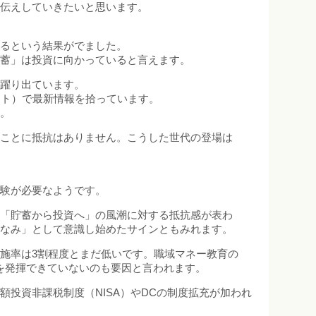
お伝えしていきたいと思います。
よるという結果がでました。
貯蓄」は投資に向かっていると言えます。
に躍り出ています。
イト）で最新情報を拾っています。
す。
ることに抵抗はありません。こうした世代の登場は
体験が必要なようです。
、「貯蓄から投資へ」の風潮に対する抵抗感が表わ
しなみ」として意識し始めたサインともみれます。
施率は3割程度とまだ低いです。職域マネー教育の
を発揮できていないのも要因と言われます。
投資非課税制度（NISA）やDCの制度拡充が加われ