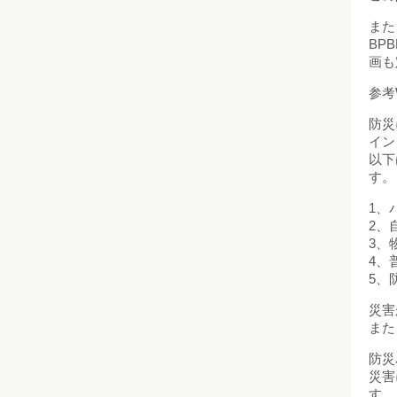
また
BP
画も
参考
防災
イン
以下
す。
1、
2、
3、
4、
5、
災害
また
防災
災害
す。