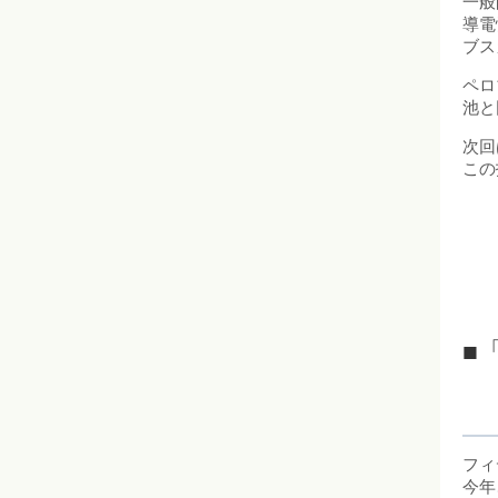
一般
導電
ブス
ペロ
池と
次回
この
■「
フィ
今年