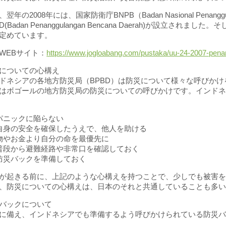
、翌年の2008年には、国家防衛庁BNPB（Badan Nasional Penan
BD(Badan Penanggulangan Bencana Daerah)が設
定めています。
WEBサイト：
https://www.jogloabang.com/pustaka/uu-24-2007-pen
についての心構え
ドネシアの各地方防災局（BPBD）は防災について様々な呼びか
はボゴールの地方防災局の防災についての呼びかけです。インド
パニックに陥らない
自身の安全を確保したうえで、他人を助ける
物やお金より自分の命を最優先に
普段から避難経路や非常口を確認しておく
防災バックを準備しておく
が起きる前に、上記のような心構えを持つことで、少しでも被害
、防災についての心構えは、日本のそれと共通していることも多
バックについて
に備え、インドネシアでも準備するよう呼びかけられている防災