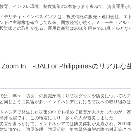
教育、インフレ環境、制度施策の3本をうまく束ねて、資産運用が
ィデリティ・インベスメンツ は、投資信託の販売・運用会社。エ
ンドに主導権を確立して以来、同族経営が続く。ミューチュアル・フ
投資家との取引がある。運用資産額は2016年現在で2.1兆ドルとな
Zoom In -BALI or Philippinesのリア
では、年々「防災」の意識が高まり防災グッズや防災についての
と同じように災害が多いインドネシアにおける防災への取り組み
ドネシアで発生した災害の中でも極めて被害が大きかったのが、20
島沖地震です。この地震により、多くの人が被災しました。
災害がきっかけで、インドネシアでは防災体制が見直され、2007
防災法では、防災管理、防災活動、災害緊急事態の際の対応等に