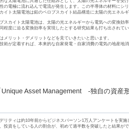
的な太陽電池に共通した仕組みとして、太陽の光エネルギーを受
性の電極に流れ込んで電流が発生します。この半導体の材料にシ
カイト太陽電池は鉛のペロブスカイト結晶構造に太陽の光エネル
ブスカイト太陽電池は、太陽の光エネルギーから電気への変換効
同程度に迫る変換効率を実現したとする研究結果も打ち出されて
はメリット・デメリットなどを見ていきたいと思います。
技術が定着すれば、本来的な自家発電・自家消費の電気の地産地
Unique Asset Management -独自の資産
デリティは約10年前からビジネスパーソン1万人アンケートを実施
、投資をしている人の割合が、初めて過半数を突破したと結果が