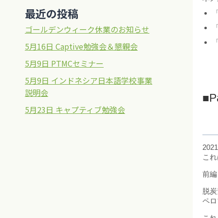
最近の投稿
「
ゴールデンウィーク休業のお知らせ
「
「
5月16日 Captive勉強会＆懇親会
5月9日 PTMCセミナー
5月9日 インドネシア日本語学校事業
説明会
■P
5月23日 キャプティブ勉強会
20
これ
前編
脱炭
ペロ
これ