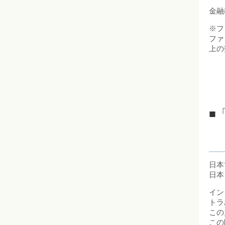
金融
※フ
ファ
上の
■「
日本
日本
イン
トラ
この
この