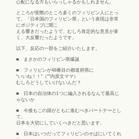
心配になる方もいらっしゃるかもしれません。
ところが実際のところ多くのフィリピン人にとっ
て、「日本国のフィリピン県」という表現は非常
にポジティブに聞こ
える響きだったようで、むしろ肯定的な意見が多
く、大反響だったようです。
以下、反応の一部をご紹介いたします。
■ まさかのフィリピン県爆誕
■ フィリピンが48番目の都道府県に
“いいね！！”（””内原文ママ）
むしろどうしていけないんだ？
■ 日本の自治体の1つに編入されるなんて最高じ
ゃないか
■ 今後もこの国がともに進むべきパートナーとし
て、
日本を大切にしていくべきだと思います。
■ 日本はいつだってフィリピンのそばにいてくれ