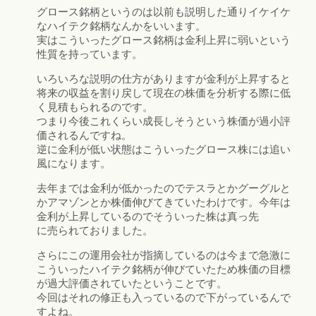
グロース銘柄というのは以前も説明した通りイケイケ
なハイテク銘柄なんかをいいます。
実はこういったグロース銘柄は金利上昇に弱いという
性質を持っています。
いろいろな説明の仕方がありますが金利が上昇すると
将来の収益を割り戻して現在の株価を分析する際に低
く見積もられるのです。
つまり今後これくらい成長しそうという株価が過小評
価されるんですね。
逆に金利が低い状態はこういったグロース株には追い
風になります。
去年までは金利が低かったのでテスラとかグーグルと
かアマゾンとか株価伸びてきていたわけです。今年は
金利が上昇しているのでそういった株は真っ先
に売られておりました。
さらにこの運用会社が指摘しているのは今まで急激に
こういったハイテク銘柄が伸びていたため株価の目標
が過大評価されていたということです。
今回はそれの修正も入っているので下がっているんで
すよね。