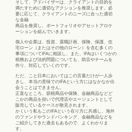
そして、アドバイザーは、クライアントの目的を
満たすために適切なアクションを推奨します。必
要に応じて、クライアントのニーズに合った適切
な金融
商品を推奨し、ポートフォリオやアセットアロケ
ーションを組んでいきます。
個人や企業は、投資、退職計画、保険、保護、住
宅ローン（またはその他のローン）を含む多くの
事項についてIFAに相談し、また、IFAはいくつかの
税務および法的問題についても、助言やチームを
作り、対応していくのです。
ただ、こと日本においてはこの言葉だけが一人歩
きし、本当の意味でのIFAという方にはなかなか出
会うことはできません。
正直なところ、節税商品や保険、金融商品などど
こかの商品を担いで代理店やエージェントとして
販売しているケースが散見されます。
かくいう私もこのIFAという在り方に共感し、海外
のファンドやランドバンキング、金融商品などを
ご紹介してきた過去もあるので、よくわかりま
す。