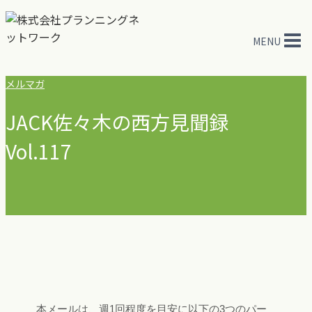
内
容
MENU
を
ス
キ
メルマガ
ッ
JACK佐々木の西方見聞録
プ
Vol.117
本メールは、週1回程度を目安に以下の3つのパー