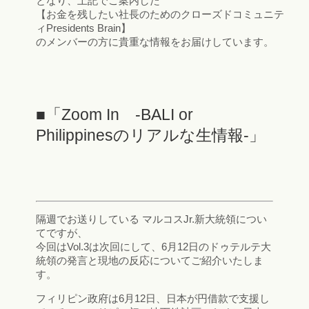
となり、上記でご案内した
【お金を残したい社長のためのクローズドコミュニテ
ィPresidents Brain】
のメンバーの方に貴重な情報をお届けしています。
■「Zoom In -BALI or
Philippinesのリアルな生情報-」
隔週でお送りしている マルコスJr.新大統領につい
てですが、
今回はVol.3は次回にして、6月12日のドゥテルテ大
統領の発言と現地の反応についてご紹介いたしま
す。
フィリピン政府は6月12日、日本が円借款で支援し