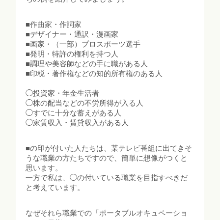
■作曲家・作詞家
■デザイナー・通訳・漫画家
■画家・（一部）プロスポーツ選手
■発明・特許の権利を持つ人
■調理や美容師などの手に職がある人
■印税・著作権などの知的所有権のある人
◯投資家・年金生活者
◯株の配当などの不労所得が入る人
◯すでに十分な蓄えがある人
◯家賃収入・賃貸収入がある人
■の印が付いた人たちは、某テレビ番組に出てきそ
うな職業の方たちですので、簡単に想像がつくと
思います。
一方で私は、◯の付いている職業を目指すべきだ
と考えています。
なぜそれら職業での「ポータブルオキュペーショ