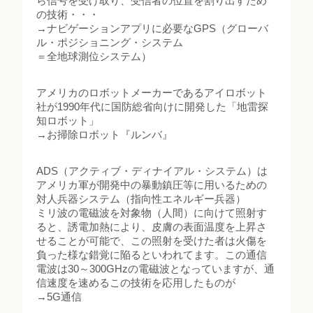
ら信号を受け取り、受信者の位置を割り出すため
の技術・・・
→ナビゲーションアプリに必要なGPS（グローバ
ル・ポジショニング・システム
＝全地球測位システム）
アメリカのロボットメーカーであるアイロボット
社が1990年代に国防総省向けに開発した「地雷探
知ロボット」
→お掃除ロボット『ルンバ』
ADS（アクティブ・ディナイアル・システム）は
アメリカ軍が開発中の暴動鎮圧等に用いるための
対人兵器システム（指向性エネルギー兵器）
ミリ波の電磁波を対象物（人間）に向けて照射す
ると、誘電加熱により、皮膚の表面温度を上昇さ
せることが可能で、この照射を受けた者は火傷を
負った様な錯覚に陥るといわれてます。この通信
電波は30～300GHzの電磁波となっていますが、通
信速度を速めるこの技術を応用したものが
→5G通信