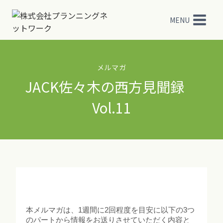
内
容
MENU
を
ス
キ
ッ
メルマガ
プ
JACK佐々木の西方見聞録
Vol.11
本メルマガは、1週間に2回程度を目安に以下の3つ
のパートから情報をお送りさせていただく内容と