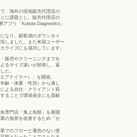
。
かで、海外の現地販売代理店の
ことに課題とし、販売代理店の
ubota Diagnostics」
うになり、顧客側のダウンタイ
実現しました。また米国ユーザー
ーカライズにも成功しています。
産・販売やクリーニングまでを
によるサイズ違いが頻発し、返
でした。
or（エアテイラー）」を開発。
・年齢・体重・性別）から適し
換による自社・クライアント双
くすることで環境保全にも貢献
鮮魚専門店「角上魚類」を展開
作業の負荷を改善するため『セ
作業でのフローと遜色のない使
も可能となったことでさらなる