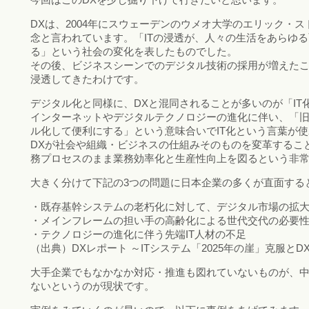
DXは、2004年にスウェーデンのウメオ大学のエリック・
念と言われています。「ITの浸透が、人々の生活をあらゆ
る」という社会の変化を表したものでした。
その後、ビジネスシーンでのデジタル技術の採用が増えた
浸透してきたわけです。
デジタル化と同様に、DXと混同されることが多いのが「IT
インターネットやデジタルテクノロジーの進化に伴い、「
ル化して便利にする」という意味合いでIT化という言葉が
DXが社会や組織・ビジネスの仕組みそのものを変革すること
務プロセスのまま業務効率化と生産性向上を図るという非
大きく分けて下記の3つの問題に日本企業の多くが直面する
・既存基幹システムの老朽化に対して、デジタル市場の拡
・メインフレームの担い手の高齢化による世代交代の必要
・テクノロジーの進化に伴う先端IT人材の不足
（出典）DXレポート ～ITシステム「2025年の崖」克服と
大手企業でもなかなか対応・推進も図れていないものが、
ないというのが現状です。