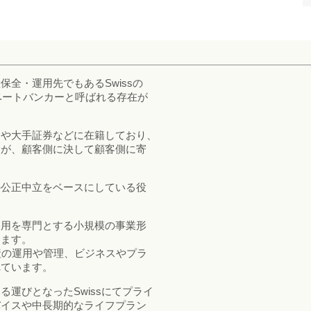
全・運用先でもあるSwissの
イベートバンカーと呼ばれる存在が
クや大手証券などに在籍しており、
すが、顧客側に決して顧客側に寄
の公正中立をベースにしている役
運用を専門とする小規模の事業形
します。
産の運用や管理、ビジネスやプラ
れています。
運びとなったSwissにてプライ
バイスや中長期的なライフプラン