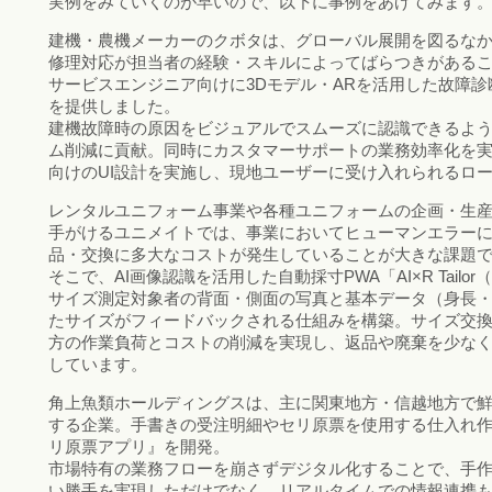
実例をみていくのが早いので、以下に事例をあげてみます
建機・農機メーカーのクボタは、グローバル展開を図るな
修理対応が担当者の経験・スキルによってばらつきがある
サービスエンジニア向けに3Dモデル・ARを活用した故障診断アプリ「K
を提供しました。
建機故障時の原因をビジュアルでスムーズに認識できるよ
ム削減に貢献。同時にカスタマーサポートの業務効率化を
向けのUI設計を実施し、現地ユーザーに受け入れられるロ
レンタルユニフォーム事業や各種ユニフォームの企画・生
手がけるユニメイトでは、事業においてヒューマンエラー
品・交換に多大なコストが発生していることが大きな課題
そこで、AI画像認識を活用した自動採寸PWA「AI×R Tail
サイズ測定対象者の背面・側面の写真と基本データ（身長
たサイズがフィードバックされる仕組みを構築。サイズ交
方の作業負荷とコストの削減を実現し、返品や廃棄を少な
しています。
角上魚類ホールディングスは、主に関東地方・信越地方で
する企業。手書きの受注明細やセリ原票を使用する仕入れ
リ原票アプリ』を開発。
市場特有の業務フローを崩さずデジタル化することで、手
い勝手を実現しただけでなく、リアルタイムでの情報連携