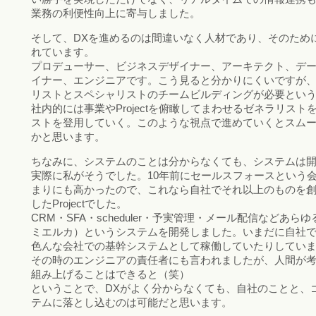
業務の利便性向上に寄与しました。
そして、DXを進めるのは間違いなく人材であり、そのため
れています。
プロデューサー、ビジネスデザイナー、アーキテクト、デー
イナー、エンジニアです。こう見ると分かりにくいですが
リストとスペシャリストのチームビルディングが必要とい
社内的には事業やProjectを俯瞰してまわせるゼネラリス
ストを登用していく。このような視点で進めていくとスムー
かと思います。
ちなみに、システムのことは分からなくても、システムは
実際に私がそうでした。10年前にセールスフォースという
まりにも高かったので、これなら自社でそれ以上のものを
したProjectでした。
CRM・SFA・scheduler・予実管理・メール配信などあら
ミエルカ）というシステムを開発しました。いまだに自社
色んな会社での基幹システムとして稼働していたりしてい
その時のエンジニアの責任者にも言われましたが、人間が
組み上げることはできると（笑）
ということで、DXがよく分からなくても、自社のことと、
テムに落とし込むのは可能だと思います。