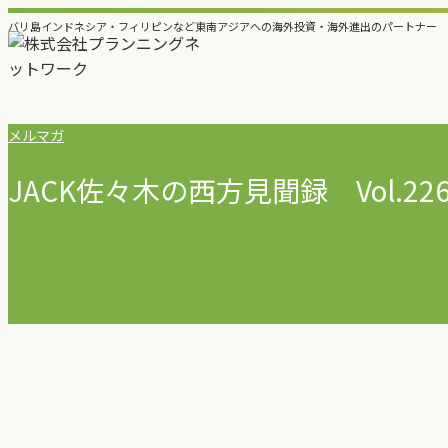
内
バリ島インドネシア・フィリピンなど東南アジアへの海外投資・海外進出のパートナー 
容
を
ス
キ
メルマガ
ッ
プ
JACK佐々木の西方見聞録 Vol.22