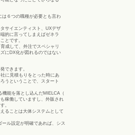
には６つの職種が必要とも言わ
タサイエンティスト、UXデザ
、端的に言ってしまえばゼネラ
うことです。
トを育成して、外注でスペシャリ
ズにDX化が図れるのではない
開発できます。
会社に見積もりをとった時にあ
創ろうということで、スタート
ゆる機能を落とし込んだMIELCA（
でも稼働していますし、外販され
ます。
考えることは大体システムとして
ゴール設定が明確であれば、シス