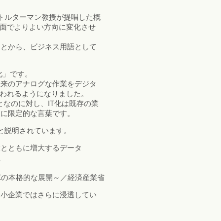
ストルターマン教授が提唱した概
る面でよりよい方向に変化させ
ことから、ビジネス用語として
化」です。
旧来のアナログな作業をデジタ
使われるようになりました。
なのに対し、IT化は既存の業
常に限定的な言葉です。
と説明されています。
大とともに増大するデータ
性
DXの本格的な展開～／経済産業省
中小企業ではさらに浸透してい